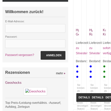
Willkommen zurück!
E-Mail-Adresse:
Hypermaze
Hypermaze
Kamu
Goldglitter
Rainbow
Kiss
Passwort:
Blue
Lieferzeit:
Lieferzeit:
Liefer
zu
zu
sofort
Silvester
Silvester
verfü
Passwort vergessen?
ANMELDEN
Bestand:
Bestand:
Besta
Rezensionen
mehr
»
Geoshocks
Sie
Sie
Sie
können
können
könne
als
als
als
Gast
Gast
Gast
(bzw.
(bzw.
(bzw.
DETAILS
DETAILS
DET
mit
mit
mit
Top Preis-/Leistung-sverhältnis. -Auswurf,
Ihrem
Ihrem
Ihrem
derzeitigen
derzeitigen
derzei
Aufstieg, Zerlegun
Status)
Status)
Status