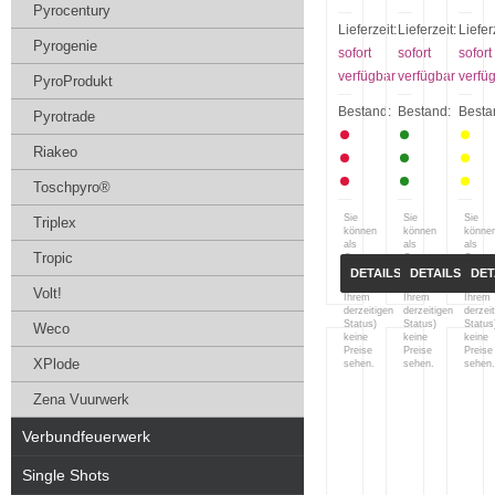
Pyrocentury
Lieferzeit:
Lieferzeit:
Liefer
Pyrogenie
sofort
sofort
sofort
verfügbar
verfügbar
verfü
PyroProdukt
Bestand:
Bestand:
Besta
Pyrotrade
Riakeo
Toschpyro®
Sie
Sie
Sie
Triplex
können
können
könne
als
als
als
Tropic
Gast
Gast
Gast
(bzw.
(bzw.
(bzw.
DETAILS
DETAILS
DET
mit
mit
mit
Volt!
Ihrem
Ihrem
Ihrem
derzeitigen
derzeitigen
derzei
Status)
Status)
Status
Weco
keine
keine
keine
Preise
Preise
Preise
XPlode
sehen.
sehen.
sehen.
Zena Vuurwerk
Verbundfeuerwerk
Single Shots