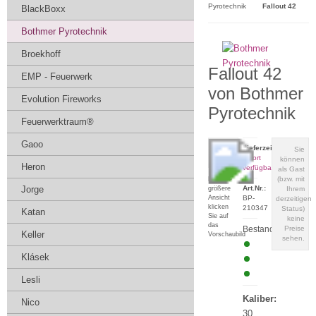
Pyrotechnik
Fallout 42
BlackBoxx
Bothmer Pyrotechnik
Broekhoff
Fallout 42
EMP - Feuerwerk
von Bothmer
Evolution Fireworks
Pyrotechnik
Feuerwerktraum®
Gaoo
Lieferzeit:
Sie
sofort
können
Heron
verfügbar
als Gast
(bzw. mit
Für eine
Jorge
Art.Nr.:
größere
Ihrem
Ansicht
BP-
derzeitigen
klicken
210347
Status)
Katan
Sie auf
keine
das
Bestand:
Preise
Keller
Vorschaubild
sehen.
Klásek
Lesli
Kaliber:
Nico
30