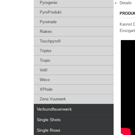
Pyrogenie
Details
PyroProdukt
PRODU
Pyrotrade
Kannst D
Einzigar
Riakeo
Toschpyro®
Triplex
Tropic
Volt!
Weco
XPlode
Zena Vuurwerk
Verbundfeuerwerk
Single Shots
Single Rows