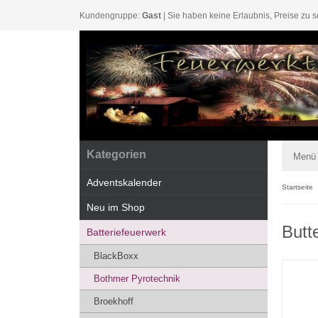
Kundengruppe:
Gast
| Sie haben keine Erlaubnis, Preise zu s
Kategorien
Menü
Adventskalender
Startseite
Neu im Shop
Butt
Batteriefeuerwerk
BlackBoxx
Bothmer Pyrotechnik
Broekhoff