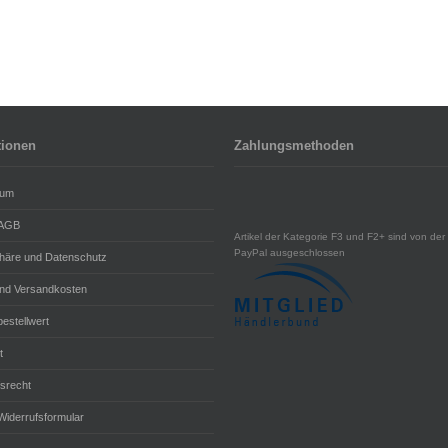
tionen
Zahlungsmethoden
sum
 AGB
Artikel der Kategorie F3 und F2+ sind von der 
PayPal ausgeschlossen
phäre und Datenschutz
und Versandkosten
estellwert
t
fsrecht
Widerrufsformular