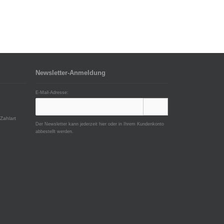
Newsletter-Anmeldung
E-Mail-Adresse:
Zahlart
Der Newsletter kann jederzeit hier oder in Ihrem Kundenkonto
abbestellt werden.