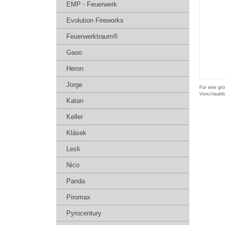
EMP - Feuerwerk
Evolution Fireworks
Feuerwerktraum®
Gaoo
Heron
Jorge
Für eine grö
Vorschaubil
Katan
Keller
Klásek
Lesli
Nico
Panda
Piromax
Pyrocentury