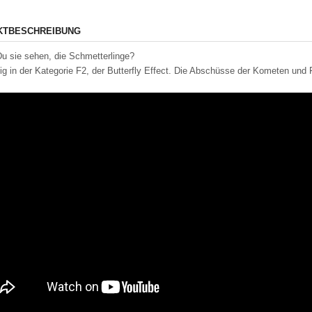
KTBESCHREIBUNG
u sie sehen, die Schmetterlinge?
tig in der Kategorie F2, der Butterfly Effect. Die Abschüsse der Kometen und F