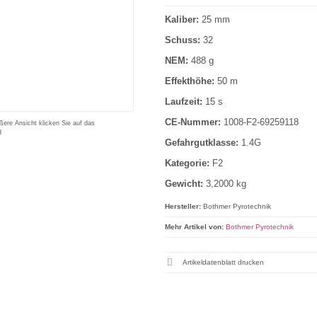
Kaliber:
25 mm
Schuss:
32
NEM:
488 g
Effekthöhe:
50 m
Laufzeit:
15 s
CE-Nummer:
1008-F2-69259118
ßere Ansicht klicken Sie auf das
d
Gefahrgutklasse:
1.4G
Kategorie:
F2
Gewicht:
3,2000 kg
Hersteller:
Bothmer Pyrotechnik
Mehr Artikel von:
Bothmer Pyrotechnik
Artikeldatenblatt drucken