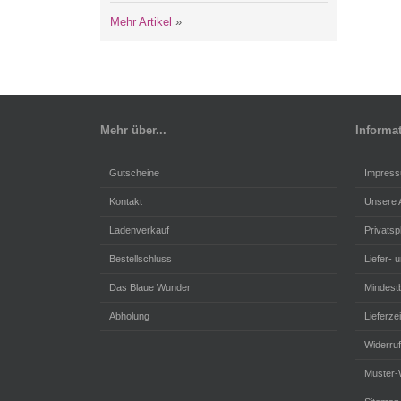
Mehr Artikel
»
Mehr über...
Informa
Gutscheine
Impres
Kontakt
Unsere
Ladenverkauf
Privats
Bestellschluss
Liefer- 
Das Blaue Wunder
Mindestb
Abholung
Lieferzei
Widerru
Muster-