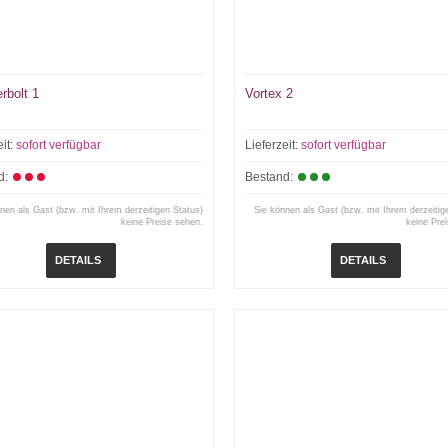
rbolt 1
Vortex 2
eit:
sofort verfügbar
Lieferzeit:
sofort verfügbar
d:
Bestand:
nen als Gast (bzw. mit Ihrem derzeitigen Status)
Sie können als Gast (bzw. mit Ihrem derzeitig
keine Preise sehen.
keine Pre
DETAILS
DETAILS