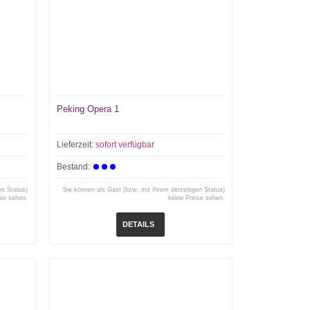
Peking Opera 1
Lieferzeit:
sofort verfügbar
Bestand:
en Status)
Sie können als Gast (bzw. mit Ihrem derzeitigen Status)
ise sehen.
keine Preise sehen.
DETAILS