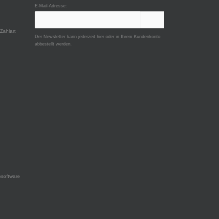
E-Mail-Adresse:
Zahlart
Der Newsletter kann jederzeit hier oder in Ihrem Kundenkonto
abbestellt werden.
software