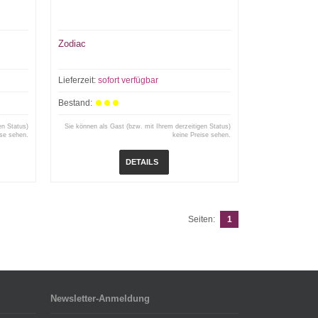
Zodiac
Lieferzeit:
sofort verfügbar
Bestand:
en Status)
Sie können als Gast (bzw. mit Ihrem derzeitigen Status)
ise sehen.
keine Preise sehen.
DETAILS
Seiten:
1
Newsletter-Anmeldung