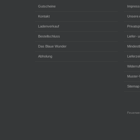
Gutscheine
Impres
Kontakt
Unsere
Ladenverkauf
Privats
Bestellschluss
Liefer- 
Das Blaue Wunder
Mindestb
Abholung
Lieferzei
Widerru
Muster-
Sitemap
Feuerwer