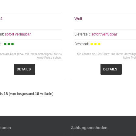
 4
Wolf
eit:
sofort verfügbar
Lieferzeit:
sofort verfügbar
d:
Bestand:
nen als Gast (bzw. mit Ihrem derzeitigen Status)
Sie können als Gast (bzw. mit Ihrem derzeitig
keine Preise sehen.
keine Pre
DETAILS
DETAILS
is
18
(von insgesamt
18
Artikeln)
tionen
Zahlungsmethoden