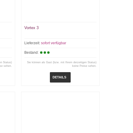
Vortex 3
Lieferzeit:
sofort verfügbar
Bestand:
en Status)
Sie können als Gast (bzw. mit Ihrem derzeitigen Status)
ise sehen.
keine Preise sehen.
DETAILS