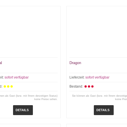
al
Dragon
eit:
sofort verfügbar
Lieferzeit:
sofort verfügbar
d:
Bestand:
nen als Gast (bzw. mit Ihrem derzeitigen Status)
Sie können als Gast (bzw. mit Ihrem derzeitig
keine Preise sehen.
keine Pre
DETAILS
DETAILS