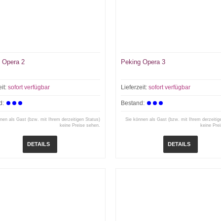
 Opera 2
Peking Opera 3
eit:
sofort verfügbar
Lieferzeit:
sofort verfügbar
d:
Bestand:
nen als Gast (bzw. mit Ihrem derzeitigen Status)
Sie können als Gast (bzw. mit Ihrem derzeitig
keine Preise sehen.
keine Pre
DETAILS
DETAILS