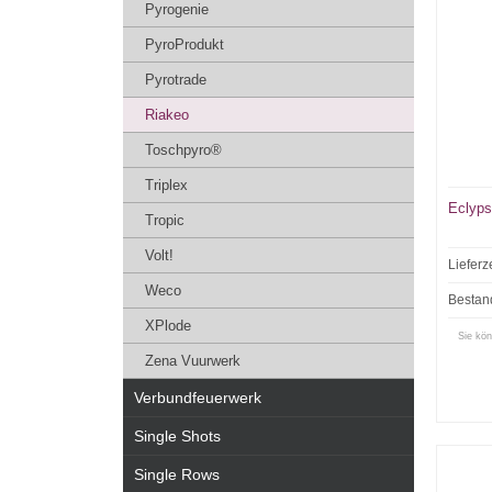
Pyrogenie
PyroProdukt
Pyrotrade
Riakeo
Toschpyro®
Triplex
Eclyp
Tropic
Volt!
Lieferz
Weco
Bestan
XPlode
Sie kön
Zena Vuurwerk
Verbundfeuerwerk
Single Shots
Single Rows