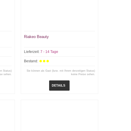
Riakeo Beauty
Lieferzeit:
7 - 14 Tage
Bestand:
en Status)
Sie können als Gast (bzw. mit Ihrem derzeitigen Status)
ise sehen.
keine Preise sehen.
DETAILS