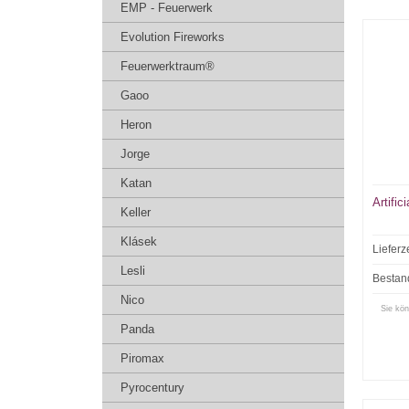
EMP - Feuerwerk
Evolution Fireworks
Feuerwerktraum®
Gaoo
Heron
Jorge
Katan
Artifici
Keller
Klásek
Lieferz
Lesli
Bestan
Nico
Sie kön
Panda
Piromax
Pyrocentury