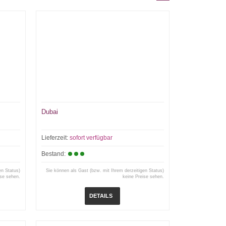
Dubai
Lieferzeit:
sofort verfügbar
Bestand:
en Status)
Sie können als Gast (bzw. mit Ihrem derzeitigen Status)
ise sehen.
keine Preise sehen.
DETAILS