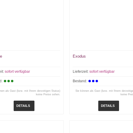
se
Exodus
eit:
sofort verfügbar
Lieferzeit:
sofort verfügbar
d:
Bestand:
nen als Gast (bzw. mit Ihrem derzeitigen Status)
Sie können als Gast (bzw. mit Ihrem derzeitig
keine Preise sehen.
keine Pre
DETAILS
DETAILS