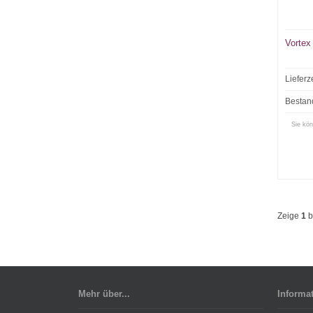
Vortex
Lieferz
Bestan
Sie kön
Zeige
1
b
Mehr über...
Informa