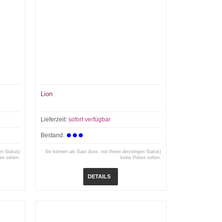
Lion
Lieferzeit:
sofort verfügbar
Bestand:
en Status)
Sie können als Gast (bzw. mit Ihrem derzeitigen Status)
ise sehen.
keine Preise sehen.
DETAILS