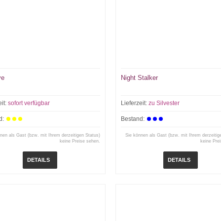
ve
Night Stalker
eit:
sofort verfügbar
Lieferzeit:
zu Silvester
d:
Bestand:
nen als Gast (bzw. mit Ihrem derzeitigen Status)
Sie können als Gast (bzw. mit Ihrem derzeitig
keine Preise sehen.
keine Pre
DETAILS
DETAILS