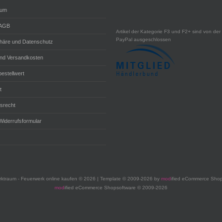
sum
 AGB
Artikel der Kategorie F3 und F2+ sind von der 
PayPal ausgeschlossen
phäre und Datenschutz
und Versandkosten
estellwert
t
fsrecht
Widerrufsformular
ktraum - Feuerwerk online kaufen © 2026 | Template © 2009-2026 by
mod
ified eCommerce Shop
mod
ified eCommerce Shopsoftware © 2009-2026