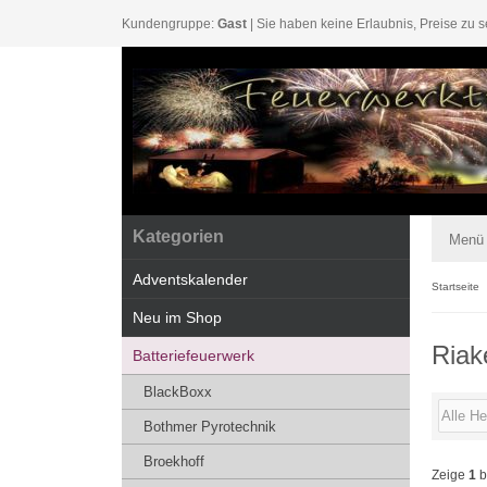
Kundengruppe:
Gast
| Sie haben keine Erlaubnis, Preise zu s
Kategorien
Menü
Adventskalender
Startseite
Neu im Shop
Riak
Batteriefeuerwerk
BlackBoxx
Bothmer Pyrotechnik
Broekhoff
Zeige
1
b