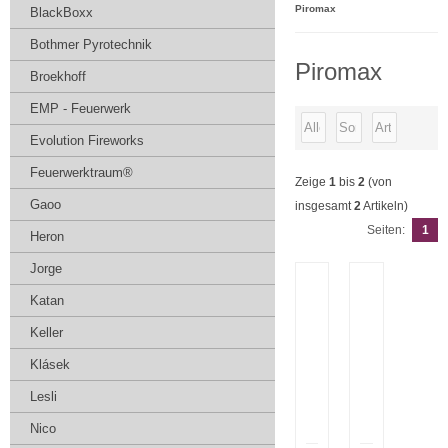
Piromax
BlackBoxx
Bothmer Pyrotechnik
Piromax
Broekhoff
EMP - Feuerwerk
Evolution Fireworks
Feuerwerktraum®
Zeige
1
bis
2
(von
Gaoo
insgesamt
2
Artikeln)
Seiten:
1
Heron
Jorge
Katan
Keller
Klásek
Lesli
Nico