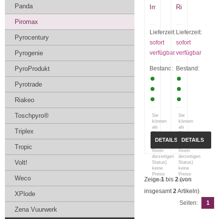
Panda
Impact
Ring
Piromax
Lieferzeit:
Lieferzeit:
Pyrocentury
sofort
sofort
Pyrogenie
verfügbar
verfügbar
PyroProdukt
Bestand:
Bestand:
Pyrotrade
Riakeo
Toschpyro®
Sie
Sie
können
können
als
als
Triplex
Gast
Gast
(bzw.
(bzw.
DETAILS
DETAILS
mit
mit
Tropic
Ihrem
Ihrem
derzeitigen
derzeitigen
Volt!
Status)
Status)
keine
keine
Preise
Preise
Weco
Zeige
1
bis
2
(von
sehen.
sehen.
insgesamt
2
Artikeln)
XPlode
Seiten:
1
Zena Vuurwerk