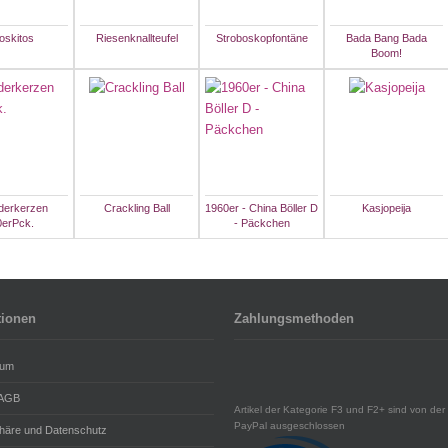
oskitos
Riesenknallteufel
Stroboskopfontäne
Bada Bang Bada
Boom!
erkerzen
Crackling Ball
1960er - China Böller D
Kasjopeija
0erPck.
- Päckchen
tionen
Zahlungsmethoden
sum
 AGB
Artikel der Kategorie F3 und F2+ sind von der 
PayPal ausgeschlossen
phäre und Datenschutz