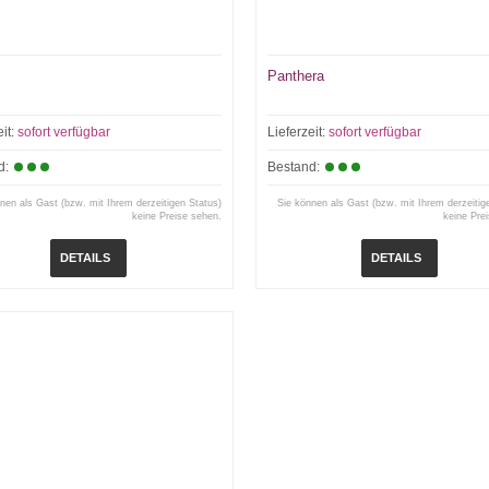
Panthera
eit:
sofort verfügbar
Lieferzeit:
sofort verfügbar
d:
Bestand:
nen als Gast (bzw. mit Ihrem derzeitigen Status)
Sie können als Gast (bzw. mit Ihrem derzeitig
keine Preise sehen.
keine Pre
DETAILS
DETAILS