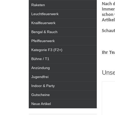
Nach d
Raketen
Immer 
Leuchtfeuerwerk
schon 
Artikel
Knallfeuerwerk
Schaut
Bengal & Rauch
Pfeiffeuerwerk
Kategorie F3 (F2+)
Ihr T
Bühne / T1
Anzündung
Unse
Jugendfrei
Indoor & Party
Gutscheine
Neue Artikel