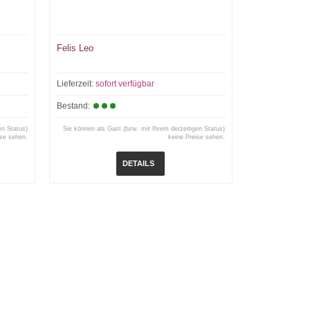
Felis Leo
Lieferzeit:
sofort verfügbar
Bestand:
en Status)
Sie können als Gast (bzw. mit Ihrem derzeitigen Status)
ise sehen.
keine Preise sehen.
DETAILS