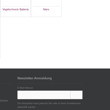
Vogelschreck-Batterie
Mars
Newsletter-Anmeldung
E-Mail-Adresse:
Zahlart
Der Newsletter kann jederzeit hier oder in Ihrem Kundenkonto
abbestellt werden.