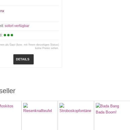
ynx
eit:
sofort verfügbar
d:
nen als Gast (bzw. mit Ihrem derzeitigen Status)
keine Preise sehen.
DETAILS
seller