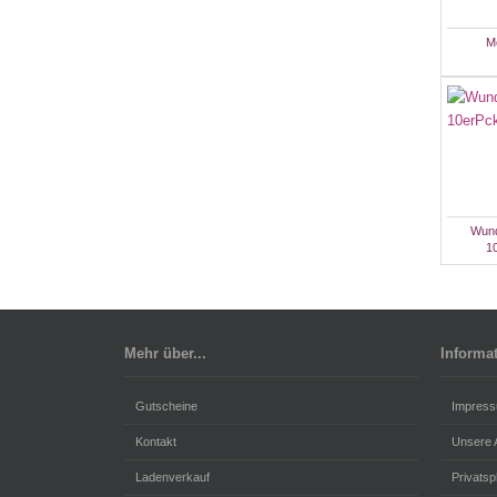
M
Wund
1
Mehr über...
Informa
Gutscheine
Impres
Kontakt
Unsere
Ladenverkauf
Privats