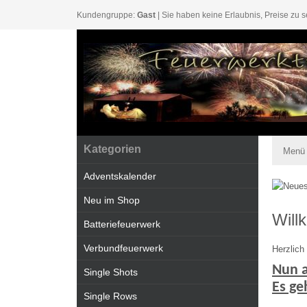
Kundengruppe:
Gast
| Sie haben keine Erlaubnis, Preise zu s
Kategorien
Menü
Adventskalender
Neu im Shop
Will
Batteriefeuerwerk
Verbundfeuerwerk
Herzlic
Nun au
Single Shots
Es ge
Single Rows