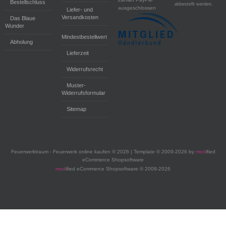
Bestellschluss
abbestellt werden.
ausgeschlossen
Liefer- und
Versandkosten
Das Blaue
Wunder
Mindestbestellwert
Abholung
Lieferzeit
Widerrufsrecht
Muster-
Widerrufsformular
Sitemap
Feuerwerktraum - Feuerwerk online kaufen © 2026 | Template © 2009-2026 by
mod
ified
eCommerce Shopsoftware
mod
ified eCommerce Shopsoftware © 2009-2026