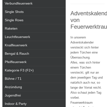
Verbundfeuerwerk
Single Shots
Adventskalend
von
Single Rows
Feuerwerktra
Raketen
Leuchtfeuerwerk
In unserem
Adventskalender
Knallfeuerwerk
versteckt sich hinter
jedem Türchen eine
Bengal & Rauch
Überraschung.
Pfeiffeuerwerk
Alles, was sich hinter
einem Türchen
Kategorie F3 (F2+)
versteckt, gilt nur an
dem jeweiligen Tag und
Bühne / T1
natürlich auch nur, so
Anzündung
lange der Vorrat reicht.
Also schaut jeden Tag
Jugendfrei
vorbei.
Feuerwerktraum
Indoor & Party