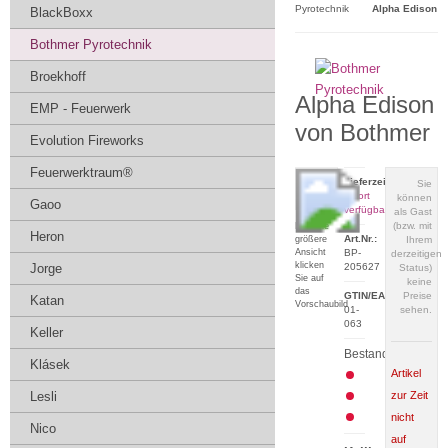
Pyrotechnik
Alpha Edison
BlackBoxx
Bothmer Pyrotechnik
Broekhoff
Alpha Edison
EMP - Feuerwerk
von Bothmer
Evolution Fireworks
Feuerwerktraum®
Lieferzeit:
Sie
sofort
können
Gaoo
verfügbar
als Gast
(bzw. mit
Für eine
Heron
Art.Nr.:
größere
Ihrem
Ansicht
BP-
derzeitigen
klicken
Jorge
205627
Status)
Sie auf
keine
das
GTIN/EAN:
Preise
Katan
Vorschaubild
01-
sehen.
063
Keller
Bestand:
Klásek
Artikel
Lesli
zur Zeit
nicht
Nico
auf