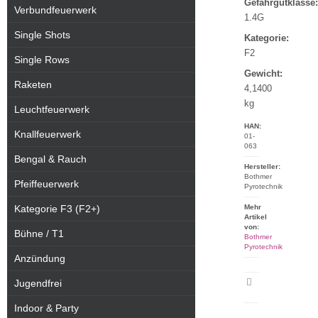
Gefahrgutklasse:
Verbundfeuerwerk
1.4G
Single Shots
Kategorie:
F2
Single Rows
Gewicht:
Raketen
4,1400
kg
Leuchtfeuerwerk
HAN:
Knallfeuerwerk
01-
063
Bengal & Rauch
Hersteller:
Bothmer
Pfeiffeuerwerk
Pyrotechnik
Kategorie F3 (F2+)
Mehr
Artikel
von:
Bühne / T1
Bothmer
Pyrotechnik
Anzündung
Jugendfrei
Artikeldatenblatt
drucken
Indoor & Party