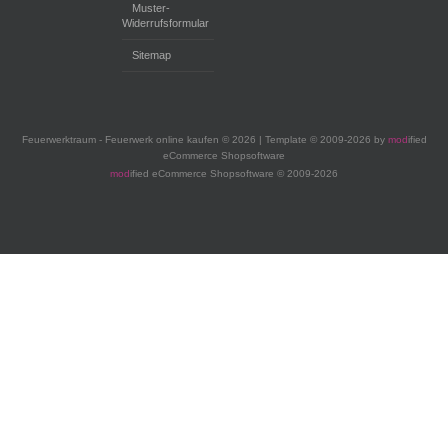
Muster-
Widerrufsformular
Sitemap
Feuerwerktraum - Feuerwerk online kaufen © 2026 | Template © 2009-2026 by
mod
ified
eCommerce Shopsoftware
mod
ified eCommerce Shopsoftware © 2009-2026