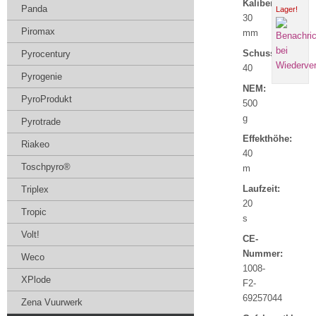
Kaliber:
Panda
Lager!
30
Piromax
mm
Schuss:
Pyrocentury
40
Pyrogenie
NEM:
PyroProdukt
500
g
Pyrotrade
Effekthöhe:
Riakeo
40
Toschpyro®
m
Laufzeit:
Triplex
20
Tropic
s
Volt!
CE-
Nummer:
Weco
1008-
XPlode
F2-
69257044
Zena Vuurwerk