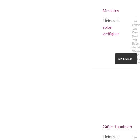
Moskitos
Lieferzeit:
Sie
könn
sofort
als
Gast
verfügbar
(bzw.
mit
Ihrem
derzei
Statu
keine
DETAILS
Preis
sehen
Gräte Thunfisch
Lieferzeit:
Sie