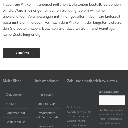
Haben Sie Artikel mit unterschiedlichen Lieferzeiten bestellt, versenden
wir die Ware in einer gemeinsamen Sendung, sofern wir keine
abweichenden Vereinbarungen mit Ihnen getroffen haben. Die Lieferzeit
bestimmt sich in diesem Fall nach dem Artikel mit der längsten Lieferzeit
den Sie bestellt haben. Beachten Sie, dass an Sonn- und Feiertagen
keine Zustellung erfolgt.
ZURÜCK
Mehr über...
Informationen
Zahlungsmethoden
Newsletter-
Anmeldung
E-Mail-Adresse:
Gutscheine
Impressum
Kontakt
Unsere AGB
Artikel der
Der Newsletter kann
Kategorie F3 und
Ladenverkauf
Privatsphäre
jederzeit hier oder in
F2+ sind von der
und Datenschutz
Ihrem Kundenkonto
Zahlart PayPal
Bestellschluss
abbestellt werden.
ausgeschlossen
Liefer- und