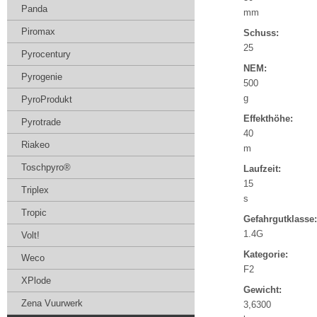
Panda
mm
Piromax
Schuss:
25
Pyrocentury
NEM:
Pyrogenie
500
g
PyroProdukt
Effekthöhe:
Pyrotrade
40
Riakeo
m
Toschpyro®
Laufzeit:
15
Triplex
s
Tropic
Gefahrgutklasse:
1.4G
Volt!
Kategorie:
Weco
F2
XPlode
Gewicht:
Zena Vuurwerk
3,6300