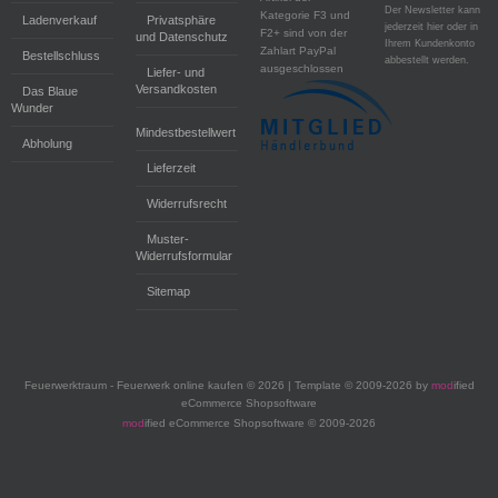
Der Newsletter kann
Kategorie F3 und
Ladenverkauf
Privatsphäre
jederzeit hier oder in
F2+ sind von der
und Datenschutz
Ihrem Kundenkonto
Zahlart PayPal
Bestellschluss
abbestellt werden.
ausgeschlossen
Liefer- und
Versandkosten
Das Blaue
Wunder
Mindestbestellwert
Abholung
Lieferzeit
Widerrufsrecht
Muster-
Widerrufsformular
Sitemap
Feuerwerktraum - Feuerwerk online kaufen © 2026 | Template © 2009-2026 by
mod
ified
eCommerce Shopsoftware
mod
ified eCommerce Shopsoftware © 2009-2026