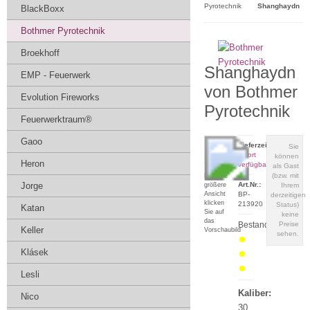
Pyrotechnik
Shanghaydn
BlackBoxx
Bothmer Pyrotechnik
Broekhoff
Shanghaydn
EMP - Feuerwerk
von Bothmer
Evolution Fireworks
Pyrotechnik
Feuerwerktraum®
Gaoo
Lieferzeit:
Sie
sofort
können
Heron
verfügbar
als Gast
(bzw. mit
Für eine
Jorge
Art.Nr.:
größere
Ihrem
Ansicht
BP-
derzeitigen
klicken
213920
Status)
Katan
Sie auf
keine
das
Bestand:
Preise
Keller
Vorschaubild
sehen.
Klásek
Lesli
Kaliber:
Nico
30