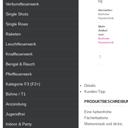
kg
Verbundfeuerwerk
Hersteller:
Single Shots
Bothmer
Pyrotechnik
Single Rows
Mehr
Artikel
Raketen
von:
Bothmer
Pyrotechnik
Leuchtfeuerwerk
Knallfeuerwerk
Artikeldatenblatt
drucken
Bengal & Rauch
Pfeiffeuerwerk
Kategorie F3 (F2+)
Details
Kunden-Tipp
Bühne / T1
PRODUKTBESCHREIBU
Anzündung
Eine farbenfrohe
Jugendfrei
Fächerbatterie.
Indoor & Party
Meteorstaub und dicke,