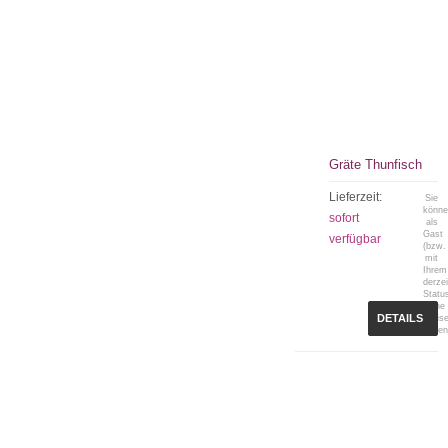
Gräte Thunfisch
Lieferzeit:
Sie
könn
sofort
als
Gast
verfügbar
(bzw.
mit
Ihrem
derzei
Statu
keine
DETAILS
Preis
sehen