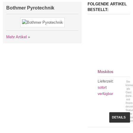
FOLGENDE ARTIKEL
Bothmer Pyrotechnik
BESTELLT:
Mehr Artikel
»
Moskitos
Lieferzeit:
Sie
könn
sofort
als
Gast
verfügbar
(bzw.
mit
Ihrem
derzei
Statu
keine
DETAILS
Preis
sehen