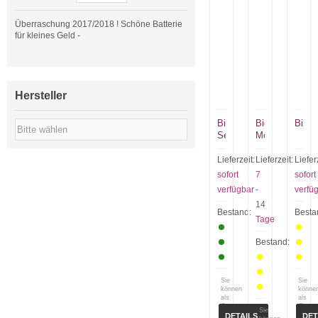
Überraschung 2017/2018 ! Schöne Batterie
für kleines Geld -
Hersteller
Big
Biggest
Bitco
Sexy
Momma
Lieferzeit:
Lieferzeit:
Liefer
sofort
7
sofort
verfügbar
-
verfü
14
Bestand:
Besta
Tage
Bestand:
Sie
Sie
können
könne
als
als
Gast
Gast
Sie
(bzw.
(bzw.
DETAILS
DET