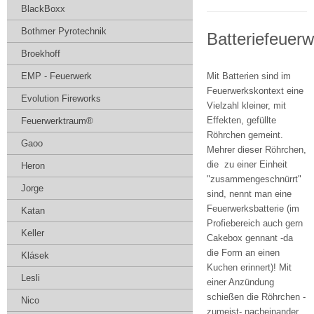
BlackBoxx
Bothmer Pyrotechnik
Batteriefeuer
Broekhoff
EMP - Feuerwerk
Mit Batterien sind im
Feuerwerkskontext eine
Evolution Fireworks
Vielzahl kleiner, mit
Effekten, gefüllte
Feuerwerktraum®
Röhrchen gemeint.
Gaoo
Mehrer dieser Röhrchen,
die zu einer Einheit
Heron
"zusammengeschnürrt"
Jorge
sind, nennt man eine
Feuerwerksbatterie (im
Katan
Profiebereich auch gern
Keller
Cakebox gennant -da
die Form an einen
Klásek
Kuchen erinnert)! Mit
Lesli
einer Anzündung
schießen die Röhrchen -
Nico
zumeist- nacheinander