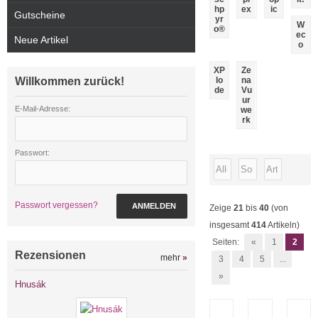
hp
ex
ic
Gutscheine
yr
W
o®
ec
Neue Artikel
o
XP
Ze
Willkommen zurück!
lo
na
de
Vu
ur
E-Mail-Adresse:
we
rk
Passwort:
Passwort vergessen?
ANMELDEN
Zeige
21
bis
40
(von
insgesamt
414
Artikeln)
Seiten:
«
1
2
Rezensionen
mehr
»
3
4
5
...
»
Hnusák