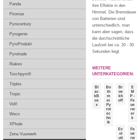
Panda
ihre Effekte in den
Himmel. Die Brenndauer
Piromax
von Batterien sind
Pyrocentury
unterschiedlich, man
kann aber sagen, dass
Pyrogenie
die durchschnittliche
PyroProdukt
Laufzeit bei ca. 20 - 30
Sekunden liegt.
Pyrotrade
Riakeo
WEITERE
Toschpyro®
UNTERKATEGORIEN:
Triplex
Bl
Bo
Br
E
ac
th
oe
M
Tropic
kB
m
kh
P -
ox
er
off
Fe
Volt!
x
Py
ue
rot
rw
ec
er
Weco
hn
k
ik
XPlode
Ev
Fe
ol
ue
Zena Vuurwerk
uti
rw