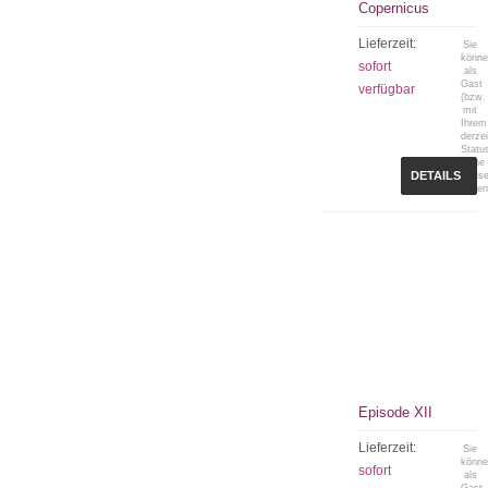
Copernicus
Lieferzeit:
Sie
könn
sofort
als
Gast
verfügbar
(bzw.
mit
Ihrem
derzei
Statu
keine
DETAILS
Preis
sehen
Episode XII
Lieferzeit:
Sie
könn
sofort
als