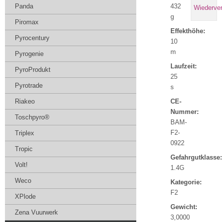
Panda
432
g
Piromax
Effekthöhe:
Pyrocentury
10
m
Pyrogenie
Laufzeit:
PyroProdukt
25
Pyrotrade
s
Riakeo
CE-
Nummer:
Toschpyro®
BAM-
F2-
Triplex
0922
Tropic
Gefahrgutklasse:
Volt!
1.4G
Weco
Kategorie:
F2
XPlode
Gewicht:
Zena Vuurwerk
3,0000