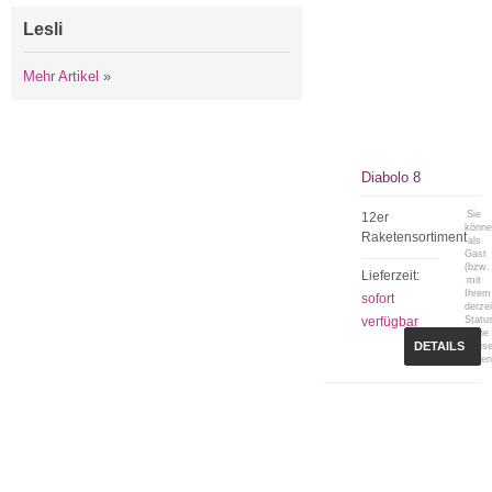
Lesli
Mehr Artikel
»
Diabolo 8
Sie
12er
könn
Raketensortiment
als
Gast
(bzw.
Lieferzeit:
mit
Ihrem
sofort
derzei
verfügbar
Statu
keine
DETAILS
Preis
sehen