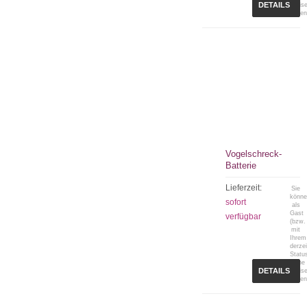
DETAILS
Preis
sehen
Vogelschreck-
Batterie
Lieferzeit:
Sie
könn
sofort
als
Gast
verfügbar
(bzw.
mit
Ihrem
derzei
Statu
keine
DETAILS
Preis
sehen