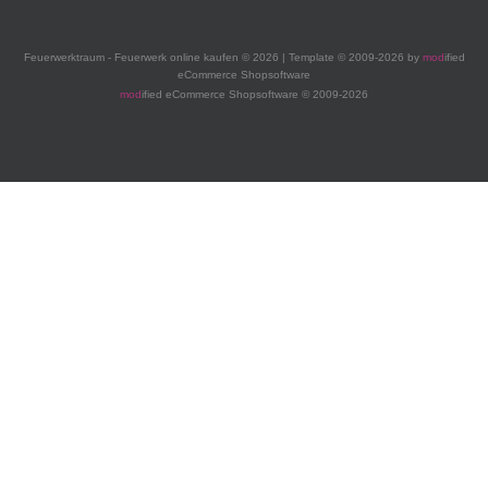
Feuerwerktraum - Feuerwerk online kaufen © 2026 | Template © 2009-2026 by
mod
ified
eCommerce Shopsoftware
mod
ified eCommerce Shopsoftware © 2009-2026