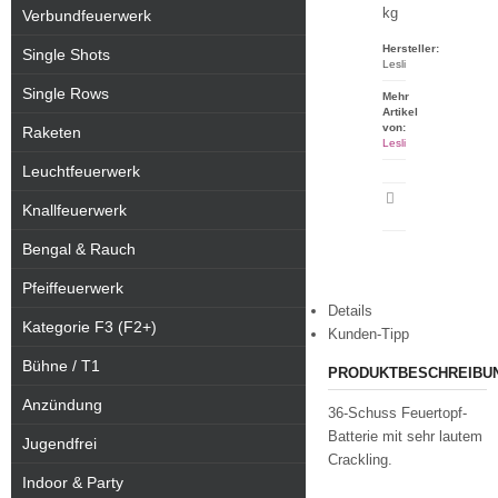
kg
Verbundfeuerwerk
Hersteller:
Single Shots
Lesli
Single Rows
Mehr
Artikel
von:
Raketen
Lesli
Leuchtfeuerwerk
Artikeldatenblatt
Knallfeuerwerk
drucken
Bengal & Rauch
Pfeiffeuerwerk
Details
Kategorie F3 (F2+)
Kunden-Tipp
Bühne / T1
PRODUKTBESCHREIBU
Anzündung
36-Schuss Feuertopf-
Batterie mit sehr lautem
Jugendfrei
Crackling.
Indoor & Party