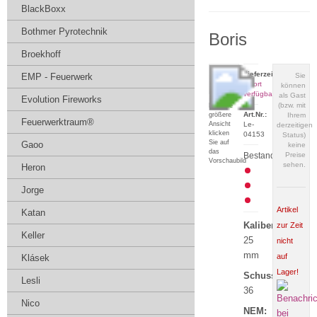
BlackBoxx
Bothmer Pyrotechnik
Boris
Broekhoff
Lieferzeit:
EMP - Feuerwerk
Sie
sofort
können
verfügbar
als Gast
Evolution Fireworks
(bzw. mit
Für eine
Art.Nr.:
größere
Ihrem
Feuerwerktraum®
Ansicht
Le-
derzeitigen
klicken
04153
Status)
Sie auf
Gaoo
keine
das
Bestand:
Preise
Vorschaubild
sehen.
Heron
Jorge
Artikel
Katan
Kaliber:
zur Zeit
Keller
25
nicht
mm
auf
Klásek
Lager!
Schuss:
Lesli
36
Nico
NEM: