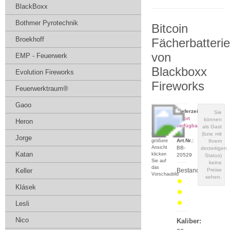
BlackBoxx
Bothmer Pyrotechnik
Bitcoin
Broekhoff
Fächerbatterie
von
EMP - Feuerwerk
Blackboxx
Evolution Fireworks
Fireworks
Feuerwerktraum®
Gaoo
Lieferzeit:
Sie
sofort
können
Heron
verfügbar
als Gast
(bzw. mit
Für eine
Jorge
Art.Nr.:
größere
Ihrem
Ansicht
BB-
derzeitigen
Katan
klicken
20529
Status)
Sie auf
keine
das
Keller
Bestand:
Preise
Vorschaubild
sehen.
Klásek
Lesli
Nico
Kaliber: