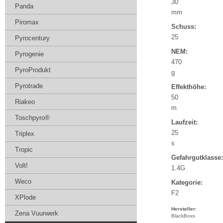
30
Panda
mm
Piromax
Schuss:
25
Pyrocentury
NEM:
Pyrogenie
470
PyroProdukt
g
Pyrotrade
Effekthöhe:
50
Riakeo
m
Toschpyro®
Laufzeit:
25
Triplex
s
Tropic
Gefahrgutklasse:
Volt!
1.4G
Weco
Kategorie:
F2
XPlode
Hersteller:
Zena Vuurwerk
BlackBoxx