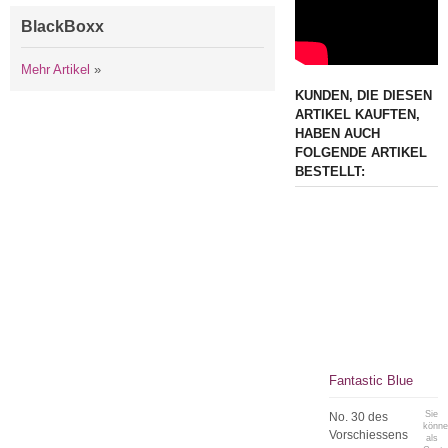
BlackBoxx
Mehr Artikel
»
KUNDEN, DIE DIESEN
ARTIKEL KAUFTEN,
HABEN AUCH
FOLGENDE ARTIKEL
BESTELLT:
Fantastic Blue
Sie
No. 30 des
könn
Vorschiessens
als