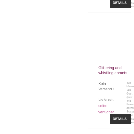
DETAILS
Preis
sehen
Glittering and
whistling comets
Sie
Kein
könn
Versand !
als
Gast
(bzw.
Lieferzeit:
mit
Ihrem
sofort
derzei
verfügbar
Statu
keine
DETAILS
Preis
sehen