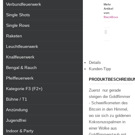
Verbundfeuerwerk
Mehr
Artikel
von:
Single Shots
BlackBoxx
Single Rows
Artikeldatenblatt
Raketen
drucken
Leuchtfeuerwerk
Knallfeuerwerk
Details
Bengal & Rauch
Kunden-Tipp
Pfeiffeuerwerk
PRODUKTBESCHREIBU
Kategorie F3 (F2+)
Zuerst nur gerade
steigen die Goldflimmer
Bühne / T1
- Schweifkometen des
Bitcoin in den Himmel,
Anzündung
wo sie sich zu goldenen
Jugendfrei
Kokosnusspalmen in
einer Wolke aus
Indoor & Party
Goldflimmerstaub mit