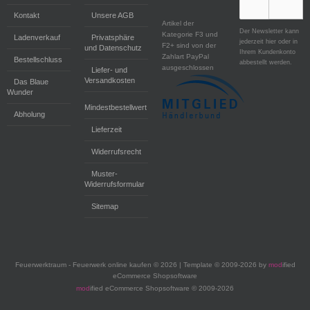
Kontakt
Unsere AGB
Artikel der
Der Newsletter kann
Kategorie F3 und
Ladenverkauf
Privatsphäre
jederzeit hier oder in
F2+ sind von der
und Datenschutz
Ihrem Kundenkonto
Zahlart PayPal
Bestellschluss
abbestellt werden.
ausgeschlossen
Liefer- und
Versandkosten
Das Blaue
Wunder
Mindestbestellwert
Abholung
Lieferzeit
Widerrufsrecht
Muster-
Widerrufsformular
Sitemap
Feuerwerktraum - Feuerwerk online kaufen © 2026 | Template © 2009-2026 by
mod
ified
eCommerce Shopsoftware
mod
ified eCommerce Shopsoftware © 2009-2026