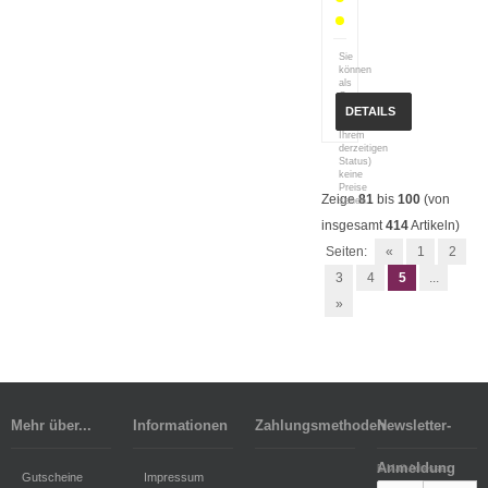
Sie
können
als
Gast
(bzw.
DETAILS
mit
Ihrem
derzeitigen
Status)
keine
Preise
Zeige
81
bis
100
(von
sehen.
insgesamt
414
Artikeln)
Seiten:
«
1
2
3
4
5
...
»
Mehr über...
Informationen
Zahlungsmethoden
Newsletter-
Anmeldung
E-Mail-Adresse:
Gutscheine
Impressum