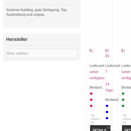
Schöner Aufstieg, gute Zerlegung, Top
Ausbreitung und unglau
Hersteller
Eden
Eins,
Eissp
Zwei,
Polizei
Lieferzeit:
Lieferzeit:
Liefer
sofort
7
sofort
verfügbar
-
verfü
14
Bestand:
Besta
Tage
Bestand:
Sie
Sie
können
könne
als
als
Gast
Gast
Sie
(bzw.
(bzw.
DETAILS
DET