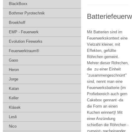
BlackBoxx
Bothmer Pyrotechnik
Batteriefeuer
Broekhoff
EMP - Feuerwerk
Mit Batterien sind im
Feuerwerkskontext eine
Evolution Fireworks
Vielzahl kleiner, mit
Effekten, gefüllte
Feuerwerktraum®
Röhrchen gemeint.
Gaoo
Mehrer dieser Röhrchen,
die zu einer Einheit
Heron
"zusammengeschnürrt"
Jorge
sind, nennt man eine
Feuerwerksbatterie (im
Katan
Profiebereich auch gern
Keller
Cakebox gennant -da
die Form an einen
Klásek
Kuchen erinnert)! Mit
Lesli
einer Anzündung
schießen die Röhrchen -
Nico
zumeist- nacheinander