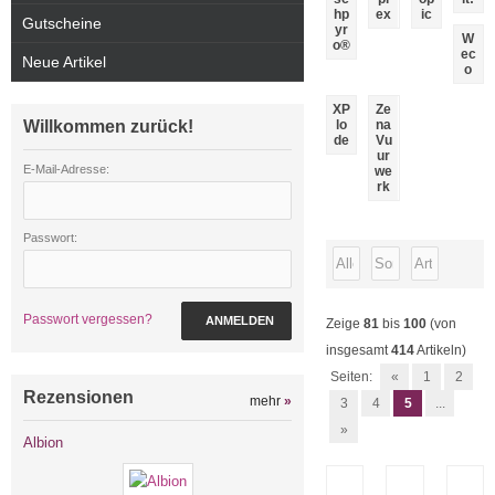
hp
ex
ic
Gutscheine
yr
W
o®
ec
Neue Artikel
o
XP
Ze
Willkommen zurück!
lo
na
de
Vu
ur
E-Mail-Adresse:
we
rk
Passwort:
Passwort vergessen?
ANMELDEN
Zeige
81
bis
100
(von
insgesamt
414
Artikeln)
Seiten:
«
1
2
Rezensionen
mehr
»
3
4
5
...
»
Albion