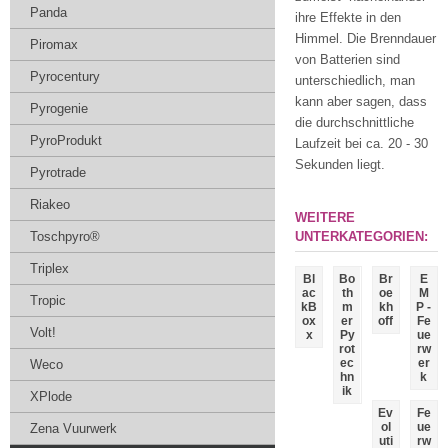
Panda
ihre Effekte in den
Himmel. Die Brenndauer
Piromax
von Batterien sind
Pyrocentury
unterschiedlich, man
kann aber sagen, dass
Pyrogenie
die durchschnittliche
PyroProdukt
Laufzeit bei ca. 20 - 30
Sekunden liegt.
Pyrotrade
Riakeo
WEITERE
Toschpyro®
UNTERKATEGORIEN:
Triplex
Bl
Bo
Br
E
ac
th
oe
M
Tropic
kB
m
kh
P -
ox
er
off
Fe
Volt!
x
Py
ue
rot
rw
ec
er
Weco
hn
k
ik
XPlode
Ev
Fe
ol
ue
Zena Vuurwerk
uti
rw