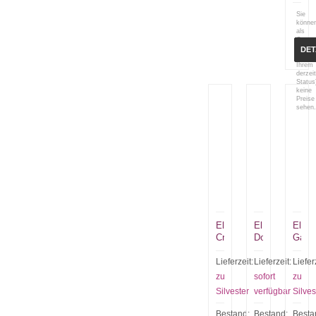
Sie
könne
als
Gast
(bzw.
DET
mit
Ihrem
derzei
Status
keine
Preise
sehen.
El
El
El
Criminal
Dorado
Gana
Lieferzeit:
Lieferzeit:
Liefer
zu
sofort
zu
Silvester
verfügbar
Silves
Bestand:
Bestand:
Besta