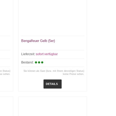
Bengalfeuer Gelb (5er)
Lieferzeit:
sofort verfügbar
Bestand:
en Status)
Sie können als Gast (bzw. mit Ihrem derzeitigen Status)
ise sehen.
keine Preise sehen.
DETAILS