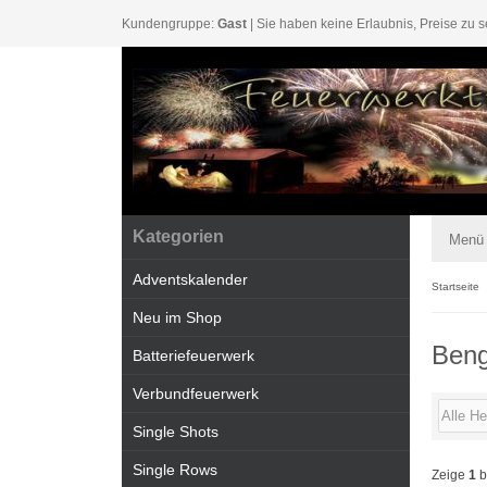
Kundengruppe:
Gast
| Sie haben keine Erlaubnis, Preise zu s
Kategorien
Menü
Adventskalender
Startseite
Neu im Shop
Beng
Batteriefeuerwerk
Verbundfeuerwerk
Single Shots
Single Rows
Zeige
1
b