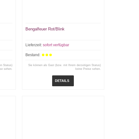
Bengalfeuer Rot/Blink
Lieferzeit:
sofort verfügbar
Bestand:
en Status)
Sie können als Gast (bzw. mit Ihrem derzeitigen Status)
ise sehen.
keine Preise sehen.
DETAILS