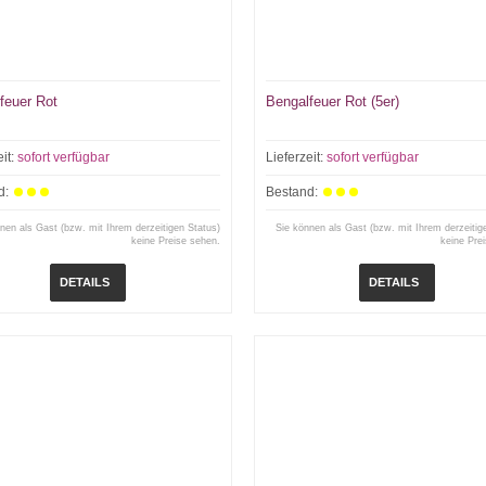
feuer Rot
Bengalfeuer Rot (5er)
eit:
sofort verfügbar
Lieferzeit:
sofort verfügbar
d:
Bestand:
nen als Gast (bzw. mit Ihrem derzeitigen Status)
Sie können als Gast (bzw. mit Ihrem derzeitig
keine Preise sehen.
keine Pre
DETAILS
DETAILS