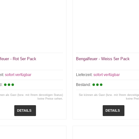
feuer - Rot 5er Pack
Bengalfeuer - Weiss 5er Pack
eit:
sofort verfügbar
Lieferzeit:
sofort verfügbar
d:
Bestand:
nen als Gast (bzw. mit Ihrem derzeitigen Status)
Sie können als Gast (bzw. mit Ihrem derzeitig
keine Preise sehen.
keine Pre
DETAILS
DETAILS