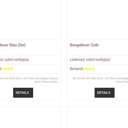
feuer Blau (5er)
Bengalfeuer Gelb
eit:
sofort verfügbar
Lieferzeit:
sofort verfügbar
d:
Bestand:
nen als Gast (bzw. mit Ihrem derzeitigen Status)
Sie können als Gast (bzw. mit Ihrem derzeitig
keine Preise sehen.
keine Pre
DETAILS
DETAILS