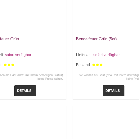
feuer Grün
Bengalfeuer Grün (5er)
eit:
sofort verfügbar
Lieferzeit:
sofort verfügbar
d:
Bestand:
nen als Gast (bzw. mit Ihrem derzeitigen Status)
Sie können als Gast (bzw. mit Ihrem derzeitig
keine Preise sehen.
keine Pre
DETAILS
DETAILS