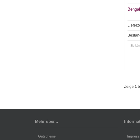
Bengal
Lieferz
Bestan
Sie kön
Zeige
1
b
Mehr über...
Informa
Gutscheine
Impres