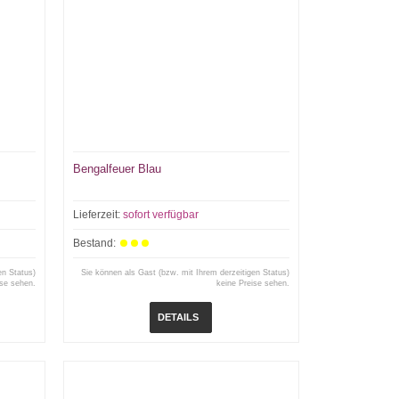
Bengalfeuer Blau
Lieferzeit:
sofort verfügbar
Bestand:
en Status)
Sie können als Gast (bzw. mit Ihrem derzeitigen Status)
ise sehen.
keine Preise sehen.
DETAILS