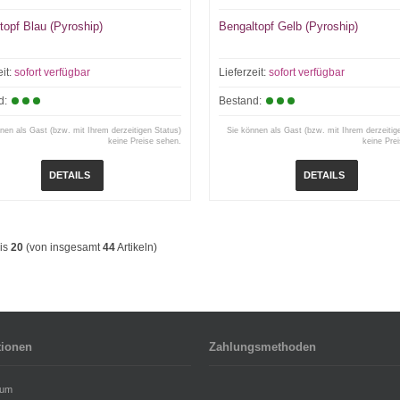
topf Blau (Pyroship)
Bengaltopf Gelb (Pyroship)
eit:
sofort verfügbar
Lieferzeit:
sofort verfügbar
d:
Bestand:
nen als Gast (bzw. mit Ihrem derzeitigen Status)
Sie können als Gast (bzw. mit Ihrem derzeitig
keine Preise sehen.
keine Pre
DETAILS
DETAILS
is
20
(von insgesamt
44
Artikeln)
tionen
Zahlungsmethoden
sum