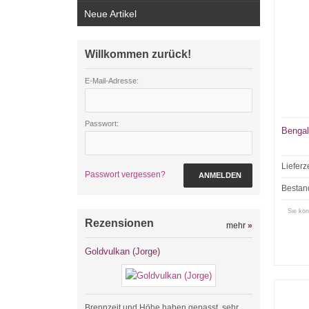
Neue Artikel
Willkommen zurück!
E-Mail-Adresse:
Passwort:
Bengal
Lieferz
Passwort vergessen?
ANMELDEN
Bestan
Sie kön
Rezensionen
mehr
»
Goldvulkan (Jorge)
Brennzeit und Höhe haben gepasst, sehr