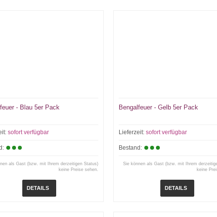
feuer - Blau 5er Pack
Bengalfeuer - Gelb 5er Pack
eit:
sofort verfügbar
Lieferzeit:
sofort verfügbar
d:
Bestand:
nen als Gast (bzw. mit Ihrem derzeitigen Status)
Sie können als Gast (bzw. mit Ihrem derzeitig
keine Preise sehen.
keine Pre
DETAILS
DETAILS