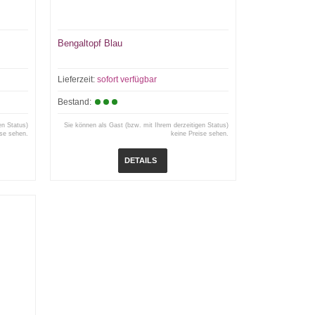
Bengaltopf Blau
Lieferzeit:
sofort verfügbar
Bestand:
en Status)
Sie können als Gast (bzw. mit Ihrem derzeitigen Status)
ise sehen.
keine Preise sehen.
DETAILS