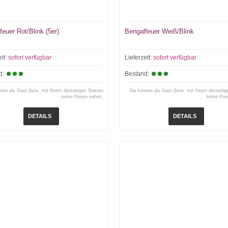
feuer Rot/Blink (5er)
Bengalfeuer Weiß/Blink
eit:
sofort verfügbar
Lieferzeit:
sofort verfügbar
d:
Bestand:
nen als Gast (bzw. mit Ihrem derzeitigen Status)
Sie können als Gast (bzw. mit Ihrem derzeitig
keine Preise sehen.
keine Pre
DETAILS
DETAILS