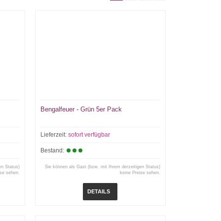
Bengalfeuer - Grün 5er Pack
Lieferzeit:
sofort verfügbar
Bestand:
en Status)
Sie können als Gast (bzw. mit Ihrem derzeitigen Status)
ise sehen.
keine Preise sehen.
DETAILS