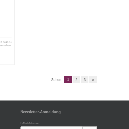
en Status)
ise sehen.
Seiten:
1
2
3
»
Newsletter-Anmeldung
E-Mail-Adresse: