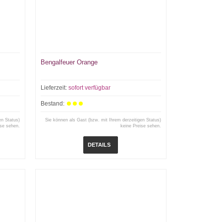
Bengalfeuer Orange
Lieferzeit:
sofort verfügbar
Bestand:
en Status)
Sie können als Gast (bzw. mit Ihrem derzeitigen Status)
ise sehen.
keine Preise sehen.
DETAILS