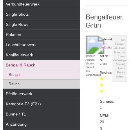
Verbundfeuerwerk
Single Shots
Bengalfeuer
Grün
Single Rows
Raketen
Lieferzeit:
Sie
sofort
Leuchtfeuerwerk
können
verfügbar
als Gast
(bzw. mit
Für eine
Knallfeuerwerk
Art.Nr.:
größere
Ihrem
Ansicht
Ni-
derzeitigen
klicken
7883
Bengal & Rauch
Status)
Sie auf
keine
das
Bestand:
Preise
Bengal
Vorschaubild
sehen.
Rauch
Pfeiffeuerwerk
Schuss:
Kategorie F3 (F2+)
1
Bühne / T1
NEM:
20
Anzündung
g