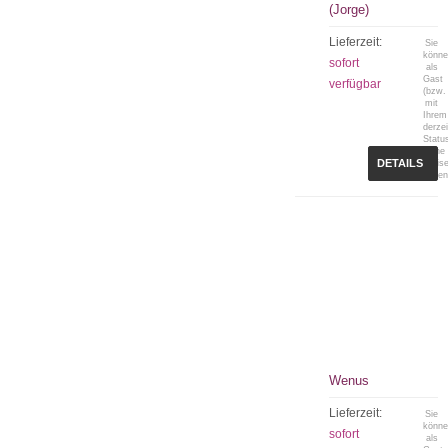
(Jorge)
Lieferzeit:
Sie
könn
sofort
als
Gast
verfügbar
(bzw.
mit
Ihrem
derzei
Statu
keine
DETAILS
Preis
sehen
Wenus
Lieferzeit:
Sie
könn
sofort
als