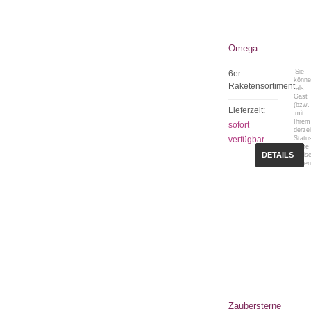
Omega
Sie
6er
könn
Raketensortiment
als
Gast
(bzw.
Lieferzeit:
mit
Ihrem
sofort
derzei
verfügbar
Statu
keine
DETAILS
Preis
sehen
Zaubersterne