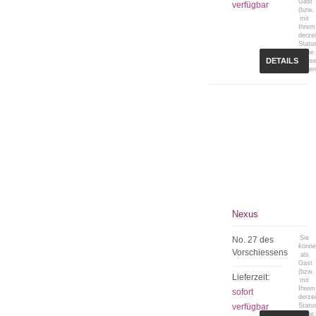
Gast
verfügbar
(bzw.
mit
Ihrem
derzei
Statu
keine
DETAILS
Preis
sehen
Nexus
Sie
No. 27 des
könn
Vorschiessens
als
Gast
(bzw.
Lieferzeit:
mit
Ihrem
sofort
derzei
verfügbar
Statu
keine