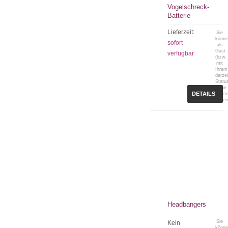
Vogelschreck-
Batterie
Lieferzeit:
Sie
könn
sofort
als
Gast
verfügbar
(bzw.
mit
Ihrem
derzei
Statu
keine
DETAILS
Preis
sehen
Headbangers
Sie
Kein
könn