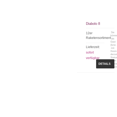
Diabolo 8
Sie
12er
könn
Raketensortiment
als
Gast
(bzw.
Lieferzeit:
mit
Ihrem
sofort
derzei
verfügbar
Statu
keine
DETAILS
Preis
sehen