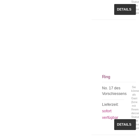
Statu
keine
DETAILS
Preis
sehen
Ring
Sie
No. 17 des
könn
Vorschiessens
als
Gast
(bzw.
Lieferzeit:
mit
Ihrem
sofort
derzei
verfügbar
Statu
keine
DETAILS
Preis
sehen