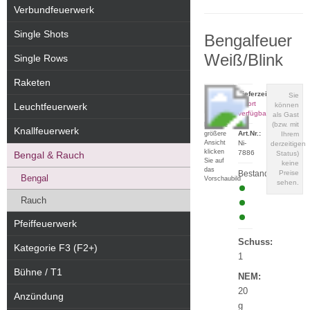
Verbundfeuerwerk
Single Shots
Bengalfeuer
Weiß/Blink
Single Rows
Raketen
Lieferzeit:
Sie
sofort
Leuchtfeuerwerk
können
verfügbar
als Gast
(bzw. mit
Für eine
Knallfeuerwerk
Art.Nr.:
größere
Ihrem
Ansicht
Ni-
derzeitigen
klicken
7886
Bengal & Rauch
Status)
Sie auf
keine
das
Bestand:
Preise
Bengal
Vorschaubild
sehen.
Rauch
Pfeiffeuerwerk
Schuss:
Kategorie F3 (F2+)
1
Bühne / T1
NEM:
20
Anzündung
g