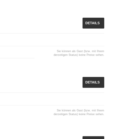
DETAILS
Sie können als Gast (bzw. mit Ihrem
derzeitigen Status) keine Preise sehen.
DETAILS
Sie können als Gast (bzw. mit Ihrem
derzeitigen Status) keine Preise sehen.