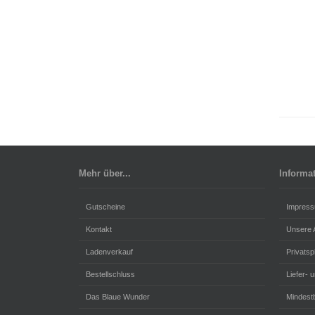
Mehr über...
Informa
Gutscheine
Impres
Kontakt
Unsere
Ladenverkauf
Privats
Bestellschluss
Liefer- 
Das Blaue Wunder
Mindestb