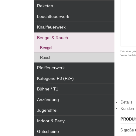
Raketen
Leuchtfeuerwerk
Knallfeuerwerk
Bengal & Rauch
Bengal
Für eine grö
Vorschaubil
Rauch
Pfeiffeuerwerk
Kategorie F3 (F2+)
Bühne / T1
Anzündung
Details
Kunden-
Jugendfrei
PRODU
Indoor & Party
5 große 
Gutscheine