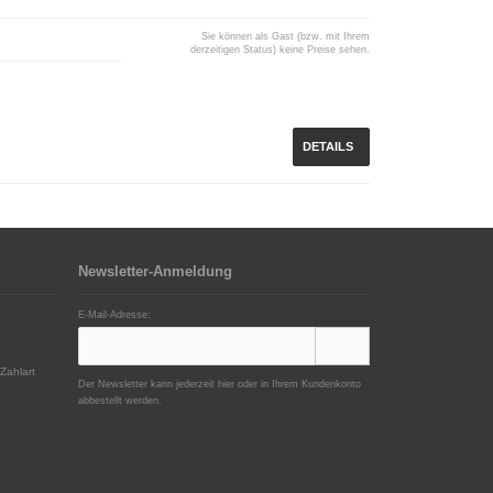
Sie können als Gast (bzw. mit Ihrem
derzeitigen Status) keine Preise sehen.
DETAILS
Newsletter-Anmeldung
E-Mail-Adresse:
Zahlart
Der Newsletter kann jederzeit hier oder in Ihrem Kundenkonto
abbestellt werden.