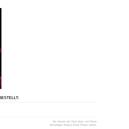
BESTELLT:
Sie können als Gast (bzw. mit Ihrem
derzeitigen Status) keine Preise sehen.