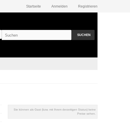
Startseite
Anmelden
Registrieren
SUCHEN
Sie können als Gast (bzw. mit Ihrem derzeitigen Status) keine
Preise sehen.