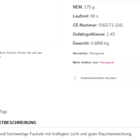
NEM:
175 g
Laufzeit:
60 s
CE-Nummer:
0163-T1-1141
Gefahrgutklasse:
1.4S
Gewicht:
0,6800 kg
ßere Ansicht klicken Sie auf das
Hersteller:
Pyrogenie
d
Mehr Artikel von:
Pyrogenie
Artikeldatenblatt drucken
Tipp
KTBESCHREIBUNG
und hochwertige Fackeln mit kräftigem Licht und guter Rauchentwicklung.