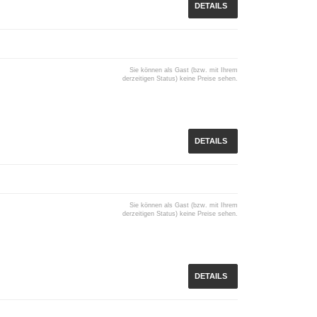
DETAILS
Sie können als Gast (bzw. mit Ihrem
derzeitigen Status) keine Preise sehen.
DETAILS
Sie können als Gast (bzw. mit Ihrem
derzeitigen Status) keine Preise sehen.
DETAILS