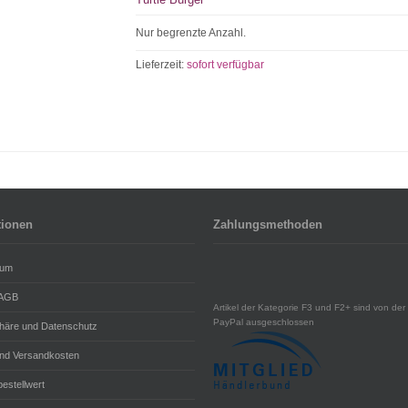
Nur begrenzte Anzahl.
Lieferzeit:
sofort verfügbar
tionen
Zahlungsmethoden
sum
 AGB
Artikel der Kategorie F3 und F2+ sind von der 
PayPal ausgeschlossen
phäre und Datenschutz
und Versandkosten
estellwert