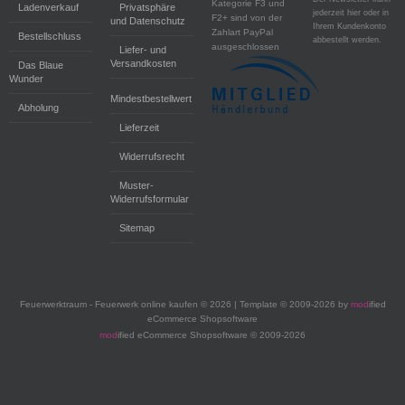
Kategorie F3 und
Ladenverkauf
Privatsphäre
jederzeit hier oder in
F2+ sind von der
und Datenschutz
Ihrem Kundenkonto
Zahlart PayPal
Bestellschluss
abbestellt werden.
ausgeschlossen
Liefer- und
Versandkosten
Das Blaue
Wunder
Mindestbestellwert
Abholung
Lieferzeit
Widerrufsrecht
Muster-
Widerrufsformular
Sitemap
Feuerwerktraum - Feuerwerk online kaufen © 2026 | Template © 2009-2026 by
mod
ified
eCommerce Shopsoftware
mod
ified eCommerce Shopsoftware © 2009-2026