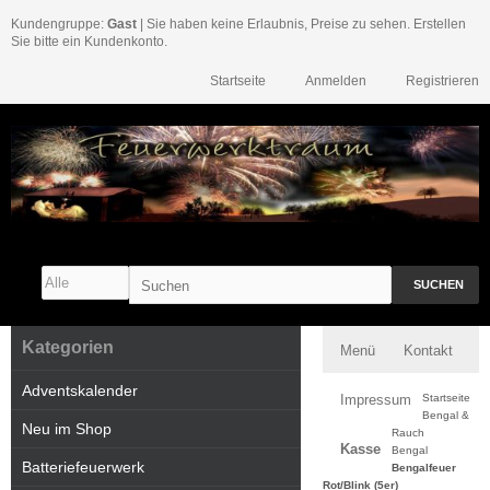
Kundengruppe:
Gast
| Sie haben keine Erlaubnis, Preise zu sehen. Erstellen
Sie bitte ein Kundenkonto.
Startseite
Anmelden
Registrieren
SUCHEN
Kategorien
Menü
Kontakt
Adventskalender
Impressum
Startseite
Bengal &
Neu im Shop
Rauch
Kasse
Bengal
Batteriefeuerwerk
Bengalfeuer
Rot/Blink (5er)