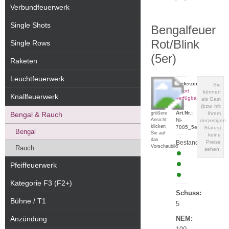
Verbundfeuerwerk
Single Shots
Bengalfeuer
Rot/Blink
Single Rows
(5er)
Raketen
Leuchtfeuerwerk
Lieferzeit:
Sie
sofort
können
Knallfeuerwerk
verfügbar
als Gast
(bzw. mit
Für eine
Art.Nr.:
größere
Bengal & Rauch
Ihrem
Ansicht
Ni-
derzeitigen
klicken
7885_5er
Status)
Bengal
Sie auf
keine
das
Bestand:
Preise
Vorschaubild
Rauch
sehen.
Pfeiffeuerwerk
Kategorie F3 (F2+)
Schuss:
Bühne / T1
5
Anzündung
NEM: