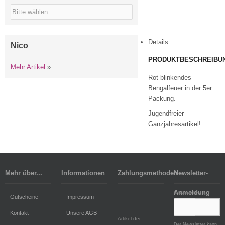
Details
Nico
PRODUKTBESCHREIBU
Mehr Artikel
»
Rot blinkendes
Bengalfeuer in der 5er
Packung.
Jugendfreier
Ganzjahresartikel!
Mehr über...
Informationen
Zahlungsmethoden
Newsletter-
Anmeldung
E-Mail-Adresse:
Gutscheine
Impressum
Kontakt
Unsere AGB
Artikel der
Der Newsletter kann