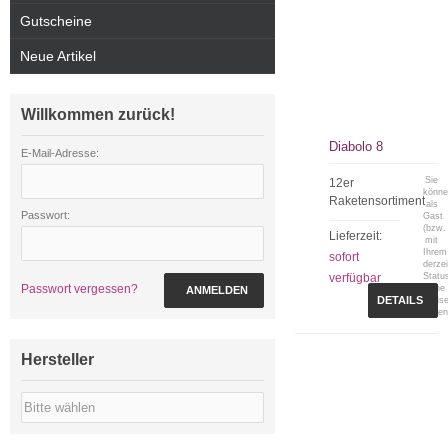
Gutscheine
Neue Artikel
Willkommen zurück!
Diabolo 8
E-Mail-Adresse:
Sie
12er
könn
Raketensortiment
als
Passwort:
Gast
(bzw.
Lieferzeit:
mit
Ihrem
sofort
derzei
verfügbar
Statu
Passwort vergessen?
keine
ANMELDEN
DETAILS
Preis
sehen
Hersteller