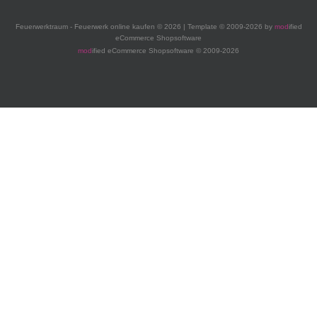
Feuerwerktraum - Feuerwerk online kaufen © 2026 | Template © 2009-2026 by
mod
ified
eCommerce Shopsoftware
mod
ified eCommerce Shopsoftware © 2009-2026