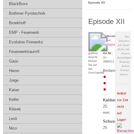
Episode XII
BlackBoxx
Bothmer Pyrotechnik
Episode XII
Broekhoff
EMP - Feuerwerk
Lieferzeit:
Sie
sofort
können
Evolution Fireworks
verfügbar
als Gast
(bzw. mit
Für eine
Feuerwerktraum®
Art.Nr.:
größere
Ihrem
Ansicht
Jo-
derzeitigen
Gaoo
klicken
JW6012
Status)
Sie auf
keine
das
Heron
Bestand:
Preise
Vorschaubild
sehen.
Jorge
Katan
Artikel
Keller
Kaliber:
zur Zeit
25
nicht
Klásek
mm
auf
Lesli
Lager!
Schuss:
25
Nico