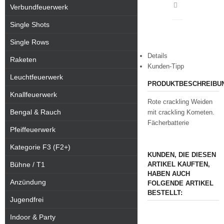
Artikeldatenblatt
Verbundfeuerwerk
drucken
Single Shots
Single Rows
Details
Raketen
Kunden-Tipp
Leuchtfeuerwerk
PRODUKTBESCHREIBU
Knallfeuerwerk
Rote crackling Weiden
Bengal & Rauch
mit crackling Kometen.
Fächerbatterie
Pfeiffeuerwerk
Kategorie F3 (F2+)
KUNDEN, DIE DIESEN
Bühne / T1
ARTIKEL KAUFTEN,
HABEN AUCH
Anzündung
FOLGENDE ARTIKEL
BESTELLT:
Jugendfrei
Indoor & Party