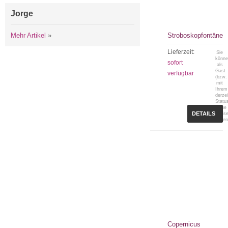
Jorge
Mehr Artikel
»
Stroboskopfontäne
Lieferzeit:
Sie
könn
sofort
als
Gast
verfügbar
(bzw.
mit
Ihrem
derzei
Statu
keine
DETAILS
Preis
sehen
Copernicus