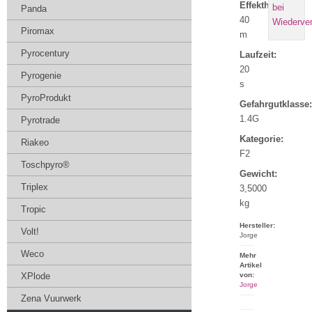
Effekthöhe:
Panda
40
Piromax
m
Pyrocentury
Laufzeit:
20
Pyrogenie
s
PyroProdukt
Gefahrgutklasse:
1.4G
Pyrotrade
Kategorie:
Riakeo
F2
Toschpyro®
Gewicht:
Triplex
3,5000
kg
Tropic
Hersteller:
Volt!
Jorge
Weco
Mehr
Artikel
XPlode
von:
Jorge
Zena Vuurwerk