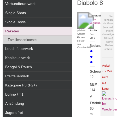
Diabolo 8
Verbundfeuerwerk
Single Shots
Lieferzeit:
Sie
sofort
können
Single Rows
verfügbar
als Gast
(bzw. mit
Für eine
Raketen
Art.Nr.:
größere
Ihrem
Ansicht
Jo-
derzeitigen
klicken
JR 8
Status)
Familiensortimente
Sie auf
keine
das
Bestand:
Preise
Vorschaubild
Leuchtfeuerwerk
sehen.
Knallfeuerwerk
Artikel
Bengal & Rauch
Schuss:
zur Zeit
Pfeiffeuerwerk
12
nicht
auf
NEM:
Kategorie F3 (F2+)
Lager!
114
Bühne / T1
g
Effekthöhe:
Anzündung
60
Jugendfrei
m