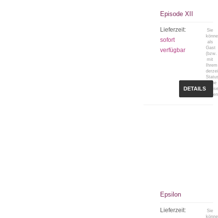
Episode XII
Lieferzeit:
Sie
könn
sofort
als
Gast
verfügbar
(bzw.
mit
Ihrem
derzei
Statu
keine
DETAILS
Preis
sehen
Epsilon
Lieferzeit:
Sie
könn