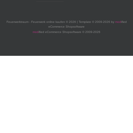
Feuerwerktraum - Feuerwerk online kaufen © 2026 | Template © 2009-2026 by
mod
ified
eCommerce Shopsoftware
mod
ified eCommerce Shopsoftware © 2009-2026