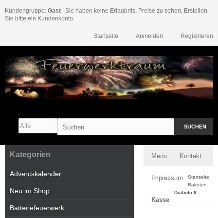
Kundengruppe:
Gast
| Sie haben keine Erlaubnis, Preise zu sehen. Erstellen
Sie bitte ein Kundenkonto.
Startseite
Anmelden
Registrieren
SUCHEN
Kategorien
Menü
Kontakt
Adventskalender
Impressum
Startseite
Raketen
Neu im Shop
Diabolo 8
Kasse
Batteriefeuerwerk