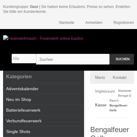
Kundengruppe:
Gast
| Sie haben keine Erlaubnis, Preise zu sehen. Erstellen
Sie bitte ein Kundenkonto.
Startseite
Anmelden
Registrieren
SUCHEN
Kategorien
Menü
Kontakt
Adventskalender
Impressum
Startseite
Bengal &
Neu im Shop
Rauch
Kasse
Bengalfeuer
Batteriefeuerwerk
Gelb
Verbundfeuerwerk
Bengalfeuer
Single Shots