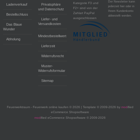
Der Newsletter kann
Kategorie F3 und
Ladenverkauf
Privatsphäre
jederzeit hier oder in
F2+ sind von der
und Datenschutz
Ihrem Kundenkonto
Zahlart PayPal
Bestellschluss
abbestellt werden.
ausgeschlossen
Liefer- und
Versandkosten
Das Blaue
Wunder
Mindestbestellwert
Abholung
Lieferzeit
Widerrufsrecht
Muster-
Widerrufsformular
Sitemap
Feuerwerktraum - Feuerwerk online kaufen © 2026 | Template © 2009-2026 by
mod
ified
eCommerce Shopsoftware
mod
ified eCommerce Shopsoftware © 2009-2026