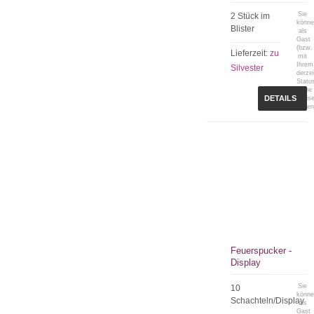
Sie
2 Stück im
könn
Blister
als
Gast
(bzw.
Lieferzeit:
zu
mit
Ihrem
Silvester
derzei
Statu
keine
DETAILS
Preis
sehen
Feuerspucker -
Display
Sie
10
könn
Schachteln/Display
als
Gast