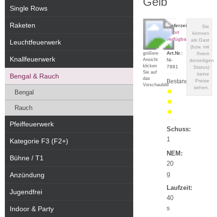
Gelb
Single Rows
Raketen
Lieferzeit:
Sie
sofort
können
verfügbar
als Gast
Leuchtfeuerwerk
(bzw. mit
Für eine
Art.Nr.:
größere
Ihrem
Knallfeuerwerk
Ansicht
Ni-
derzeitigen
klicken
7881
Status)
Sie auf
keine
Bengal & Rauch
das
Bestand:
Preise
Vorschaubild
sehen.
Bengal
Rauch
Pfeiffeuerwerk
Schuss:
1
Kategorie F3 (F2+)
NEM:
Bühne / T1
20
g
Anzündung
Laufzeit:
Jugendfrei
40
s
Indoor & Party