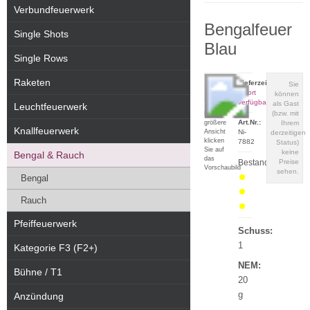
Verbundfeuerwerk
Bengalfeuer
Single Shots
Blau
Single Rows
Raketen
Lieferzeit:
Sie
sofort
können
verfügbar
als Gast
Leuchtfeuerwerk
(bzw. mit
Für eine
Art.Nr.:
größere
Ihrem
Knallfeuerwerk
Ansicht
Ni-
derzeitigen
klicken
7882
Status)
Sie auf
keine
Bengal & Rauch
das
Bestand:
Preise
Vorschaubild
sehen.
Bengal
Rauch
Pfeiffeuerwerk
Schuss:
1
Kategorie F3 (F2+)
NEM:
Bühne / T1
20
g
Anzündung