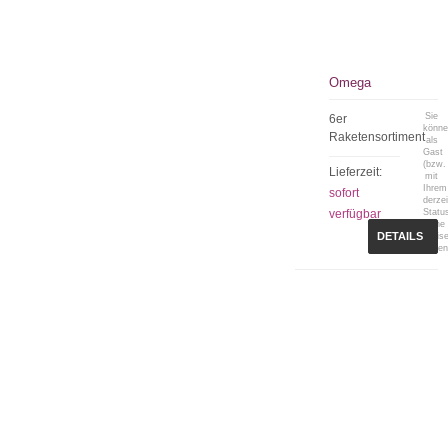
Omega
Sie
6er
könn
Raketensortiment
als
Gast
(bzw.
Lieferzeit:
mit
Ihrem
sofort
derzei
verfügbar
Statu
keine
DETAILS
Preis
sehen