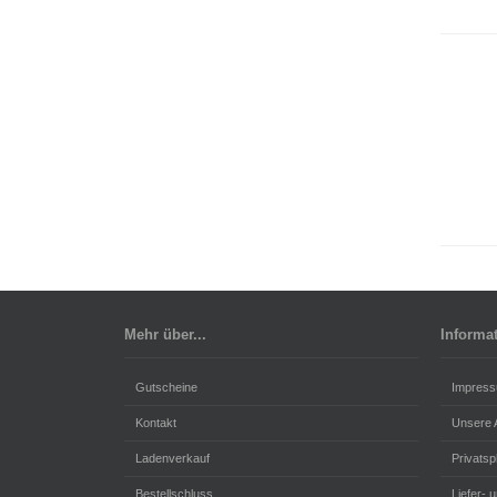
Mehr über...
Informa
Gutscheine
Impres
Kontakt
Unsere
Ladenverkauf
Privats
Bestellschluss
Liefer- 