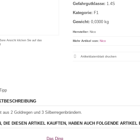
Gefahrgutklasse:
1.4S
Kategorie:
F1
Gewicht:
0,0300 kg
Hersteller:
Nico
ßere Ansicht klicken Sie auf das
Mehr Artikel von:
Nico
d
Artikeldatenblatt drucken
Tipp
KTBESCHREIBUNG
t aus 2 Goldregen und 3 Silberregenbrändern.
, DIE DIESEN ARTIKEL KAUFTEN, HABEN AUCH FOLGENDE ARTIKEL 
Das Ding