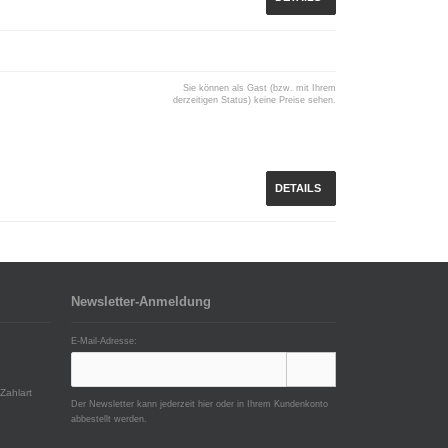
Sie können als Gast (bzw. mit Ihrem
derzeitigen Status) keine Preise sehen.
DETAILS
Newsletter-Anmeldung
E-Mail-Adresse:
Zahlart
Der Newsletter kann jederzeit hier oder in Ihrem Kundenkonto
abbestellt werden.