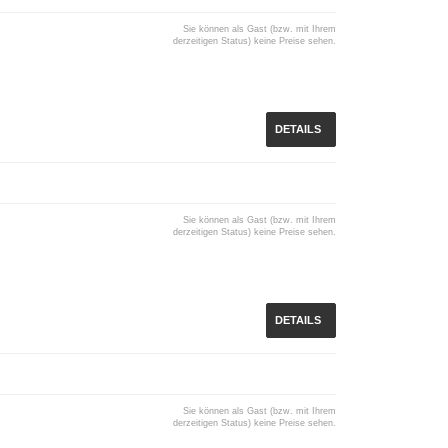
Sie können als Gast (bzw. mit Ihrem
derzeitigen Status) keine Preise sehen.
DETAILS
Sie können als Gast (bzw. mit Ihrem
derzeitigen Status) keine Preise sehen.
DETAILS
Sie können als Gast (bzw. mit Ihrem
derzeitigen Status) keine Preise sehen.