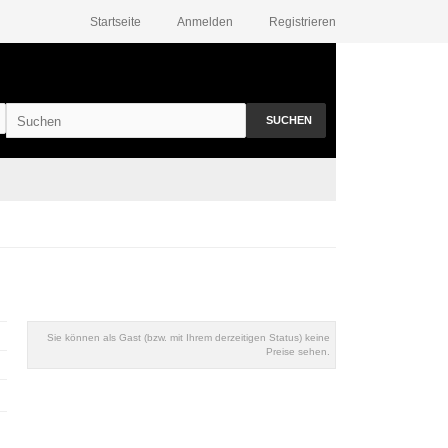
Startseite
Anmelden
Registrieren
SUCHEN
Sie können als Gast (bzw. mit Ihrem derzeitigen Status) keine
Preise sehen.