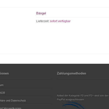
Bängel
Lieferzeit:
sofort verfügbar
tionen
Zahlungsmethoden
sum
 AGB
Artikel der Kategorie F3 und F2+ sind von der 
PayPal ausgeschlossen
phäre und Datenschutz
und Versandkosten