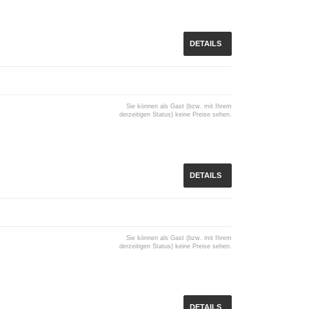
DETAILS
Sie können als Gast (bzw. mit Ihrem
derzeitigen Status) keine Preise sehen.
DETAILS
Sie können als Gast (bzw. mit Ihrem
derzeitigen Status) keine Preise sehen.
DETAILS