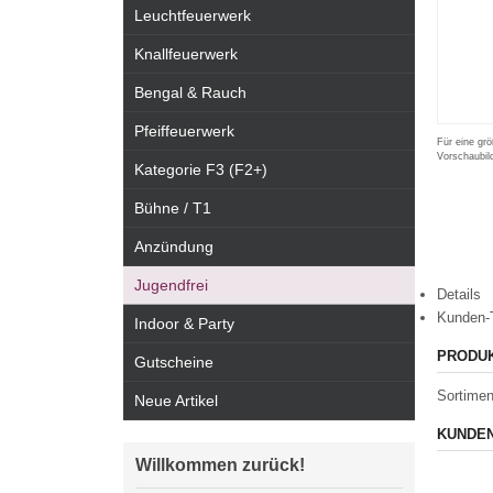
Leuchtfeuerwerk
Knallfeuerwerk
Bengal & Rauch
Pfeiffeuerwerk
Für eine grö
Vorschaubil
Kategorie F3 (F2+)
Bühne / T1
Anzündung
Jugendfrei
Details
Kunden-
Indoor & Party
PRODU
Gutscheine
Sortimen
Neue Artikel
KUNDEN
Willkommen zurück!