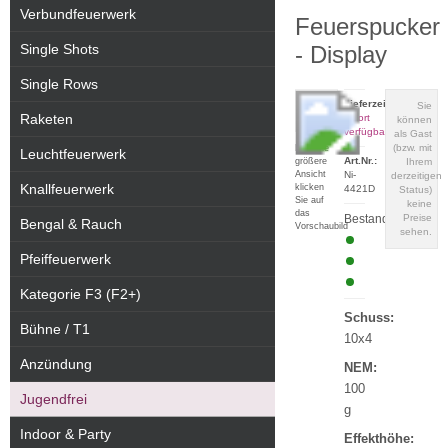
Verbundfeuerwerk
Feuerspucker
Single Shots
- Display
Single Rows
Lieferzeit:
Sie
Raketen
sofort
können
verfügbar
als Gast
(bzw. mit
Für eine
Leuchtfeuerwerk
Art.Nr.:
größere
Ihrem
Ansicht
Ni-
derzeitigen
Knallfeuerwerk
klicken
4421D
Status)
Sie auf
keine
das
Bestand:
Preise
Bengal & Rauch
Vorschaubild
sehen.
Pfeiffeuerwerk
Kategorie F3 (F2+)
Schuss:
Bühne / T1
10x4
Anzündung
NEM:
100
Jugendfrei
g
Indoor & Party
Effekthöhe: