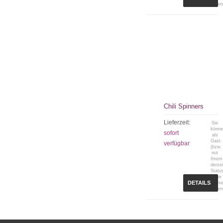
sehen
Chili Spinners
Lieferzeit:
Sie
könn
sofort
als
Gast
verfügbar
(bzw.
mit
Ihrem
derzei
Statu
keine
DETAILS
Preis
sehen