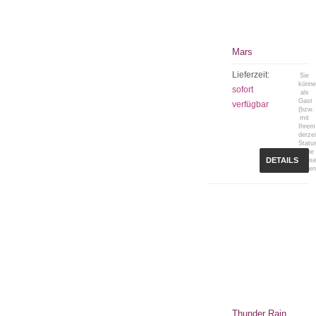
Mars
Lieferzeit:
Sie
könn
sofort
als
Gast
verfügbar
(bzw.
mit
Ihrem
derzei
Statu
keine
DETAILS
Preis
sehen
Thunder Rain