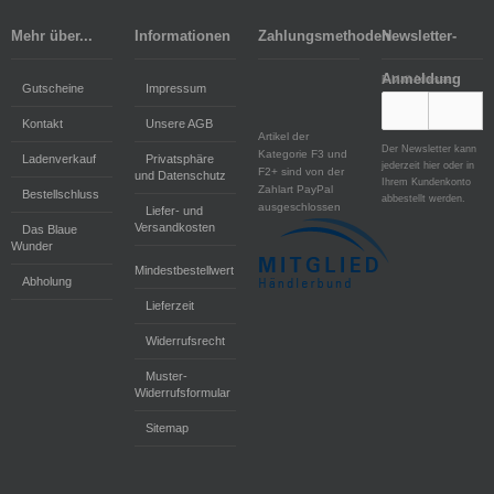
Mehr über...
Informationen
Zahlungsmethoden
Newsletter-
Anmeldung
E-Mail-Adresse:
Gutscheine
Impressum
Kontakt
Unsere AGB
Artikel der
Der Newsletter kann
Kategorie F3 und
Ladenverkauf
Privatsphäre
jederzeit hier oder in
F2+ sind von der
und Datenschutz
Ihrem Kundenkonto
Zahlart PayPal
Bestellschluss
abbestellt werden.
ausgeschlossen
Liefer- und
Versandkosten
Das Blaue
Wunder
Mindestbestellwert
Abholung
Lieferzeit
Widerrufsrecht
Muster-
Widerrufsformular
Sitemap