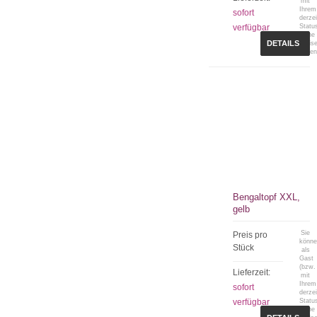
mit
Ihrem
sofort
derzei
verfügbar
Statu
keine
DETAILS
Preis
sehen
Bengaltopf XXL,
gelb
Sie
Preis pro
könn
Stück
als
Gast
(bzw.
Lieferzeit:
mit
Ihrem
sofort
derzei
verfügbar
Statu
keine