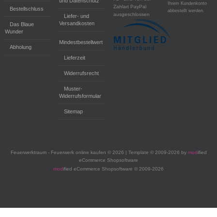
und Datenschutz
Ihrem Kundenkonto
Zahlart PayPal
Bestellschluss
abbestellt werden.
ausgeschlossen
Liefer- und
Versandkosten
Das Blaue
Wunder
Mindestbestellwert
Abholung
Lieferzeit
Widerrufsrecht
Muster-
Widerrufsformular
Sitemap
Feuerwerktraum - Feuerwerk online kaufen © 2026 | Template © 2009-2026 by
mod
ified
eCommerce Shopsoftware
mod
ified eCommerce Shopsoftware © 2009-2026