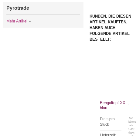
Pyrotrade
KUNDEN, DIE DIESEN
Mehr Artikel
»
ARTIKEL KAUFTEN,
HABEN AUCH
FOLGENDE ARTIKEL
BESTELLT:
Bengaltopf XXL,
blau
Sie
Preis pro
könn
Stück
als
Gast
(bzw.
Lieferzeit: