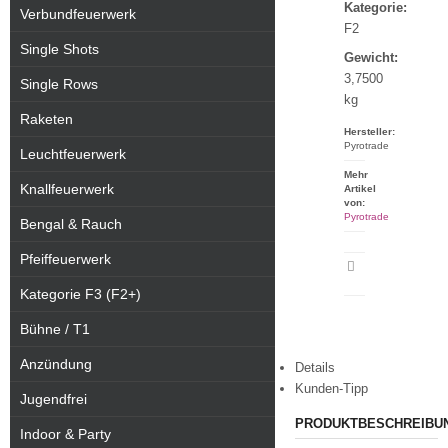
Kategorie:
Verbundfeuerwerk
F2
Single Shots
Gewicht:
3,7500
Single Rows
kg
Raketen
Hersteller:
Pyrotrade
Leuchtfeuerwerk
Mehr
Knallfeuerwerk
Artikel
von:
Pyrotrade
Bengal & Rauch
Pfeiffeuerwerk
Artikeldatenblatt
drucken
Kategorie F3 (F2+)
Bühne / T1
Anzündung
Details
Kunden-Tipp
Jugendfrei
PRODUKTBESCHREIBU
Indoor & Party