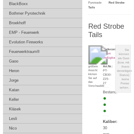
Pyrotrade
Red Strobe
BlackBoxx
Tails
Bothmer Pyrotechnik
Broekhoff
Red Strobe
EMP - Feuerwerk
Tails
Evolution Fireworks
Lieferzeit:
Sie
Feuerwerktraum®
sofort
können
verfügbar
als Gast
Gaoo
(bzw. mit
Für eine
Art.Nr.:
größere
Ihrem
Heron
Ansicht
PT-
derzeitigen
klicken
CB30-
Status)
Sie auf
Z25-
keine
Jorge
das
27
Preise
Vorschaubild
sehen.
Katan
Bestand:
Keller
Klásek
Lesli
Kaliber:
30
Nico