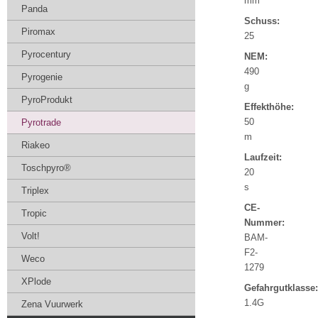
mm
Panda
Schuss:
Piromax
25
Pyrocentury
NEM:
490
Pyrogenie
g
PyroProdukt
Effekthöhe:
50
Pyrotrade
m
Riakeo
Laufzeit:
Toschpyro®
20
s
Triplex
CE-
Tropic
Nummer:
Volt!
BAM-
F2-
Weco
1279
XPlode
Gefahrgutklasse:
1.4G
Zena Vuurwerk