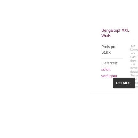
Bengaltopf XXL,
Weiß
Sie
Preis pro
könn
Stück
als
Gast
(bzw.
Lieferzeit:
mit
Ihrem
sofort
derzei
verfügbar
Statu
keine
DETAILS
Preis
sehen