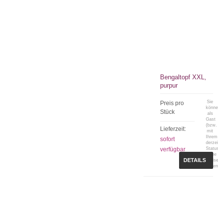
Bengaltopf XXL,
purpur
Sie
Preis pro
könn
Stück
als
Gast
(bzw.
Lieferzeit:
mit
Ihrem
sofort
derzei
verfügbar
Statu
keine
DETAILS
Preis
sehen