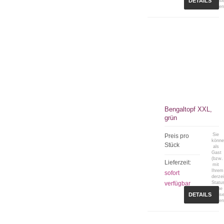
DETAILS
Preis
sehen
Bengaltopf XXL,
grün
Sie
Preis pro
könn
Stück
als
Gast
(bzw.
Lieferzeit:
mit
Ihrem
sofort
derzei
verfügbar
Statu
keine
DETAILS
Preis
sehen