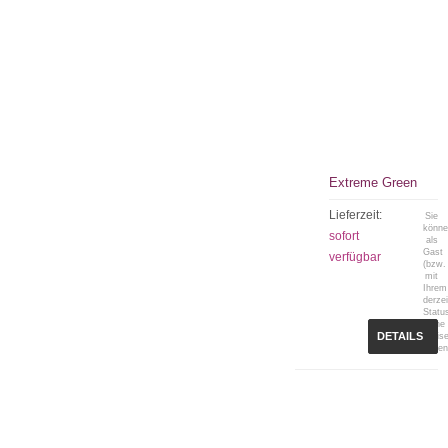
Extreme Green
Lieferzeit:
Sie
könn
sofort
als
Gast
verfügbar
(bzw.
mit
Ihrem
derzei
Statu
keine
DETAILS
Preis
sehen