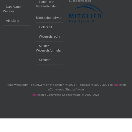
ausgeschlossen
Liefer- und
Versandkosten
Das Blaue
Wunder
Mindestbestellwert
Abholung
Lieferzeit
Widerrufsrecht
Muster-
Widerrufsformular
Sitemap
Feuerwerktraum - Feuerwerk online kaufen © 2026 | Template © 2009-2026 by
mod
ified
eCommerce Shopsoftware
mod
ified eCommerce Shopsoftware © 2009-2026