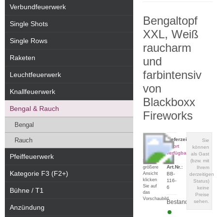
Verbundfeuerwerk
Bengaltopf
Single Shots
XXL, Weiß
Single Rows
raucharm
Raketen
und
farbintensiv
Leuchtfeuerwerk
von
Knallfeuerwerk
Blackboxx
Bengal & Rauch
Fireworks
Bengal
Rauch
Lieferzeit:
Sie
sofort
können
verfügbar
als Gast
Pfeiffeuerwerk
(bzw. mit
Für eine
Art.Nr.:
größere
Ihrem
Kategorie F3 (F2+)
Ansicht
BB-
derzeitigen
klicken
116-
Status)
Sie auf
6
keine
Bühne / T1
das
Preise
Vorschaubild
Bestand:
sehen.
Anzündung