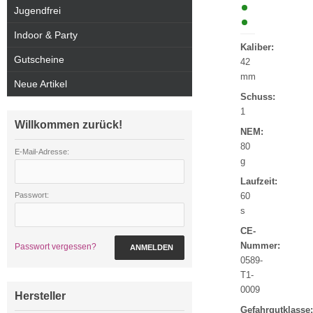
Jugendfrei
Indoor & Party
Kaliber:
Gutscheine
42
mm
Neue Artikel
Schuss:
1
Willkommen zurück!
NEM:
80
E-Mail-Adresse:
g
Laufzeit:
Passwort:
60
s
CE-
Nummer:
Passwort vergessen?
ANMELDEN
0589-
T1-
0009
Hersteller
Gefahrgutklasse: