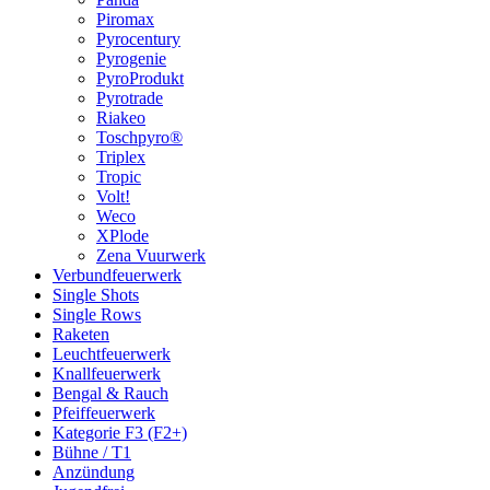
Piromax
Pyrocentury
Pyrogenie
PyroProdukt
Pyrotrade
Riakeo
Toschpyro®
Triplex
Tropic
Volt!
Weco
XPlode
Zena Vuurwerk
Verbundfeuerwerk
Single Shots
Single Rows
Raketen
Leuchtfeuerwerk
Knallfeuerwerk
Bengal & Rauch
Pfeiffeuerwerk
Kategorie F3 (F2+)
Bühne / T1
Anzündung