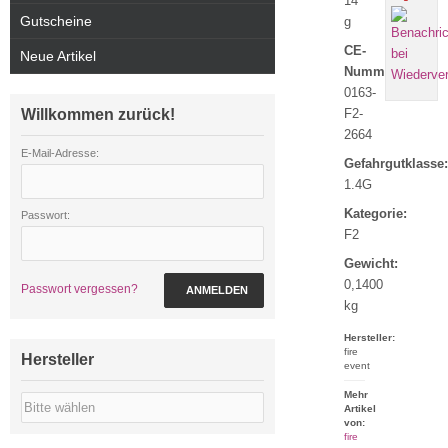
14
Gutscheine
g
CE-
Neue Artikel
Nummer:
0163-
Willkommen zurück!
F2-
2664
E-Mail-Adresse:
Gefahrgutklasse:
1.4G
Kategorie:
Passwort:
F2
Gewicht:
0,1400
Passwort vergessen?
ANMELDEN
kg
Hersteller:
fire
Hersteller
event
Mehr
Artikel
von:
fire