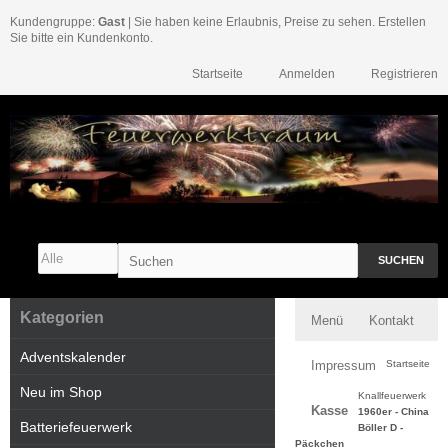
Kundengruppe:
Gast
| Sie haben keine Erlaubnis, Preise zu sehen. Erstellen
Sie bitte ein Kundenkonto.
Startseite
Anmelden
Registrieren
SUCHEN
Kategorien
Menü
Kontakt
Adventskalender
Impressum
Startseite
Neu im Shop
Knallfeuerwerk
Kasse
1960er - China
Batteriefeuerwerk
Böller D -
Päckchen