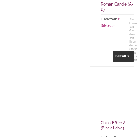
Roman Candle (A-
D)
Lieferzeit:
zu
Sie
könn
Silvester
als
Gast
(bzw.
mit
Ihrem
derzei
Statu
keine
DETAILS
Preis
sehen
China Böller A
(Black Lable)