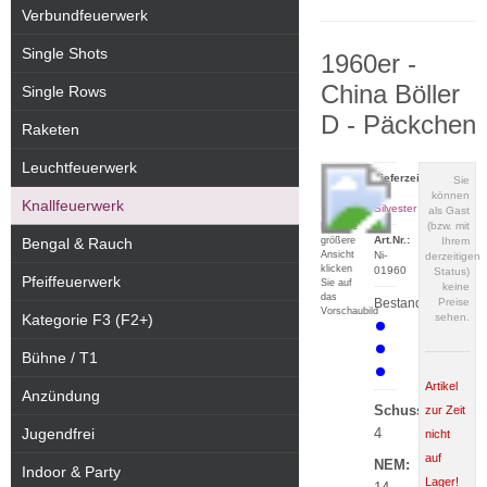
Verbundfeuerwerk
Single Shots
1960er -
China Böller
Single Rows
D - Päckchen
Raketen
Leuchtfeuerwerk
Lieferzeit:
Sie
zu
können
Knallfeuerwerk
Silvester
als Gast
(bzw. mit
Für eine
Art.Nr.:
größere
Bengal & Rauch
Ihrem
Ansicht
Ni-
derzeitigen
klicken
01960
Status)
Pfeiffeuerwerk
Sie auf
keine
das
Bestand:
Preise
Vorschaubild
Kategorie F3 (F2+)
sehen.
Bühne / T1
Artikel
Anzündung
Schuss:
zur Zeit
Jugendfrei
4
nicht
auf
NEM:
Indoor & Party
Lager!