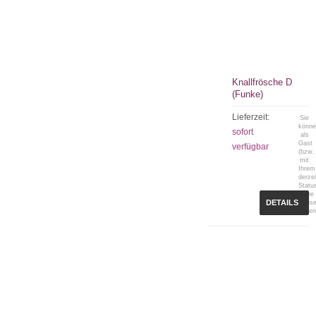
Knallfrösche D
(Funke)
Lieferzeit:
Sie
könn
sofort
als
Gast
verfügbar
(bzw.
mit
Ihrem
derzei
Statu
keine
DETAILS
Preis
sehen