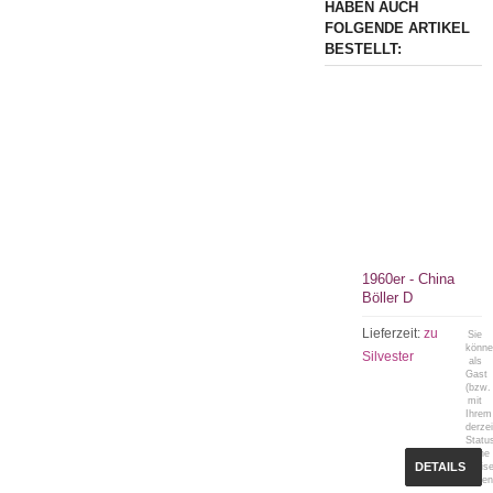
HABEN AUCH
FOLGENDE ARTIKEL
BESTELLT:
1960er - China
Böller D
Lieferzeit:
zu
Sie
könn
Silvester
als
Gast
(bzw.
mit
Ihrem
derzei
Statu
keine
DETAILS
Preis
sehen