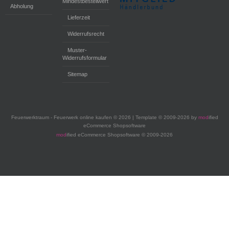
Mindestbestellwert
Abholung
Lieferzeit
Widerrufsrecht
Muster-
Widerrufsformular
Sitemap
Feuerwerktraum - Feuerwerk online kaufen © 2026 | Template © 2009-2026 by
mod
ified
eCommerce Shopsoftware
mod
ified eCommerce Shopsoftware © 2009-2026