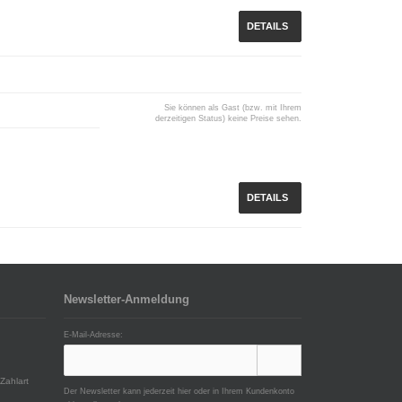
DETAILS
Sie können als Gast (bzw. mit Ihrem
derzeitigen Status) keine Preise sehen.
DETAILS
Newsletter-Anmeldung
E-Mail-Adresse:
Zahlart
Der Newsletter kann jederzeit hier oder in Ihrem Kundenkonto