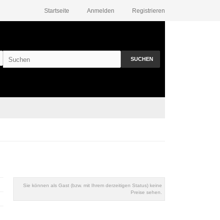
Startseite
Anmelden
Registrieren
SUCHEN
Sie können als Gast (bzw. mit Ihrem derzeitigen Status) keine
Preise sehen.