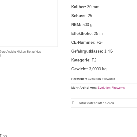
Kaliber:
30 mm
Schuss:
25
NEM:
500 g
Effekthöhe:
25 m
CE-Nummer:
F2-
Gefahrgutklasse:
1.4G
ßere Ansicht klicken Sie auf das
d
Kategorie:
F2
Gewicht:
3,0000 kg
Hersteller:
Evolution Fireworks
Mehr Artikel von:
Evolution Fireworks
Artikeldatenblatt drucken
Tipp