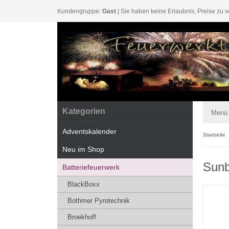
Kundengruppe:
Gast
| Sie haben keine Erlaubnis, Preise zu s
Kategorien
Menü
Adventskalender
Startseite
Neu im Shop
Sun
Batteriefeuerwerk
BlackBoxx
Bothmer Pyrotechnik
Broekhoff