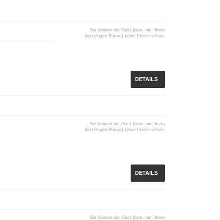
Sie können als Gast (bzw. mit Ihrem
derzeitigen Status) keine Preise sehen.
DETAILS
Sie können als Gast (bzw. mit Ihrem
derzeitigen Status) keine Preise sehen.
DETAILS
Sie können als Gast (bzw. mit Ihrem