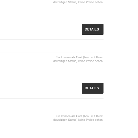
derzeitigen Status) keine Preise sehen.
DETAILS
Sie können als Gast (bzw. mit Ihrem
derzeitigen Status) keine Preise sehen.
DETAILS
Sie können als Gast (bzw. mit Ihrem
derzeitigen Status) keine Preise sehen.