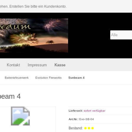
ehen. Erstellen Sie bitte ein Kundenkonto.
Kontakt
Impressum
Kasse
Batteriefeuerwerk
Evolution Fireworks
Sunbeam 4
beam 4
Lieferzeit:
sofort verfügbar
Art.Nr.:
Evo-SB-04
Bestand: