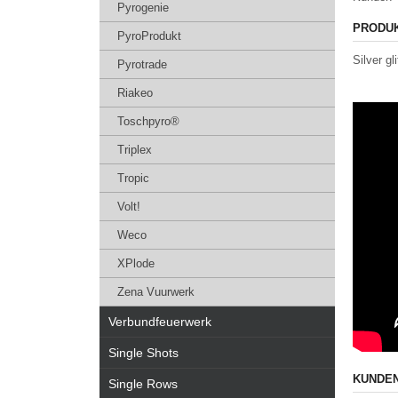
Pyrogenie
PRODU
PyroProdukt
Silver gl
Pyrotrade
Riakeo
Toschpyro®
Triplex
Tropic
Volt!
Weco
XPlode
Zena Vuurwerk
Verbundfeuerwerk
Single Shots
KUNDEN
Single Rows