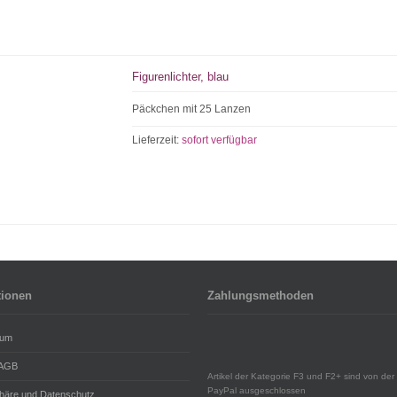
Figurenlichter, blau
Päckchen mit 25 Lanzen
Lieferzeit:
sofort verfügbar
tionen
Zahlungsmethoden
sum
 AGB
Artikel der Kategorie F3 und F2+ sind von der 
PayPal ausgeschlossen
phäre und Datenschutz