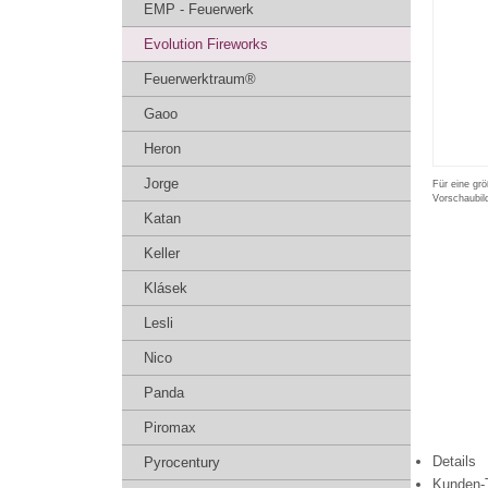
EMP - Feuerwerk
Evolution Fireworks
Feuerwerktraum®
Gaoo
Heron
Jorge
Für eine grö
Vorschaubil
Katan
Keller
Klásek
Lesli
Nico
Panda
Piromax
Details
Pyrocentury
Kunden-