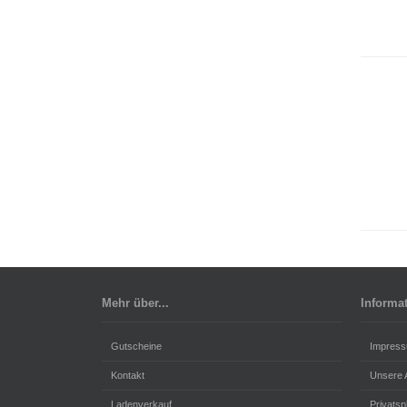
Mehr über...
Informa
Gutscheine
Impres
Kontakt
Unsere
Ladenverkauf
Privats