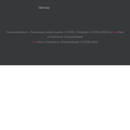
Sitemap
Feuerwerktraum - Feuerwerk online kaufen © 2026 | Template © 2009-2026 by
mod
ified
eCommerce Shopsoftware
mod
ified eCommerce Shopsoftware © 2009-2026