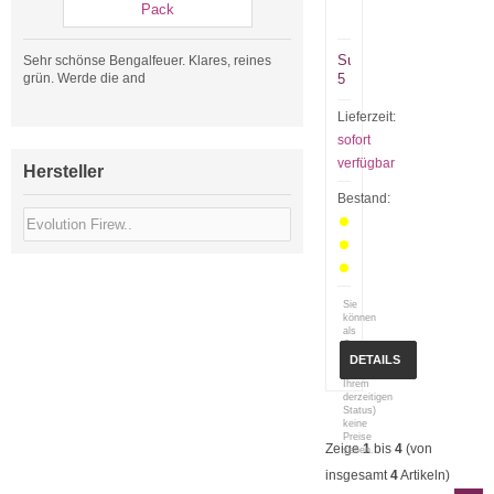
Sunbeam
Sehr schönse Bengalfeuer. Klares, reines
grün. Werde die and
5
Lieferzeit:
sofort
verfügbar
Hersteller
Bestand:
Sie
können
als
Gast
(bzw.
DETAILS
mit
Ihrem
derzeitigen
Status)
keine
Preise
Zeige
1
bis
4
(von
sehen.
insgesamt
4
Artikeln)