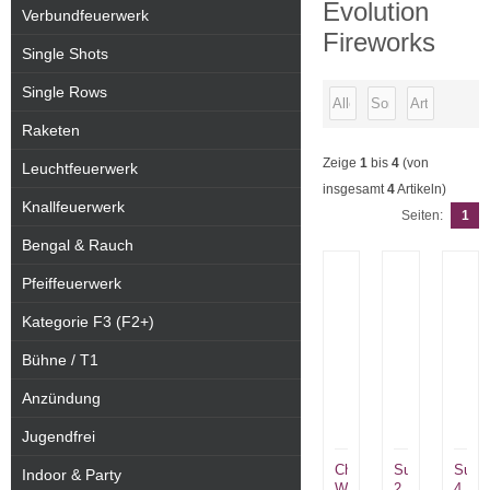
Evolution
Verbundfeuerwerk
Fireworks
Single Shots
Single Rows
Raketen
Zeige
1
bis
4
(von
Leuchtfeuerwerk
insgesamt
4
Artikeln)
Knallfeuerwerk
Seiten:
1
Bengal & Rauch
Pfeiffeuerwerk
Kategorie F3 (F2+)
Bühne / T1
Anzündung
Jugendfrei
Chry
Sunbeam
Sunb
Indoor & Party
Willow
2
4