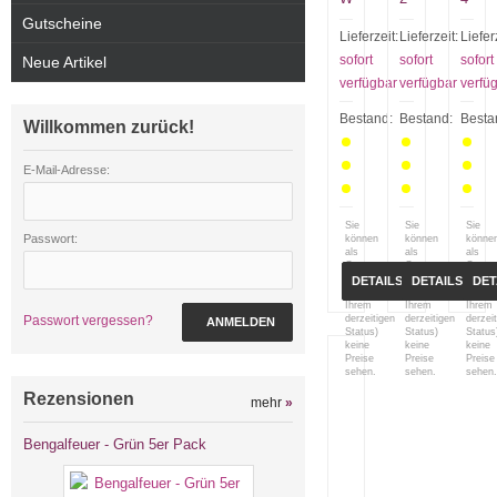
Gutscheine
Lieferzeit:
Lieferzeit:
Liefer
sofort
sofort
sofort
Neue Artikel
verfügbar
verfügbar
verfü
Bestand:
Bestand:
Besta
Willkommen zurück!
E-Mail-Adresse:
Sie
Sie
Sie
Passwort:
können
können
könne
als
als
als
Gast
Gast
Gast
(bzw.
(bzw.
(bzw.
DETAILS
DETAILS
DET
mit
mit
mit
Ihrem
Ihrem
Ihrem
Passwort vergessen?
derzeitigen
derzeitigen
derzei
ANMELDEN
Status)
Status)
Status
keine
keine
keine
Preise
Preise
Preise
sehen.
sehen.
sehen.
Rezensionen
mehr
»
Bengalfeuer - Grün 5er Pack