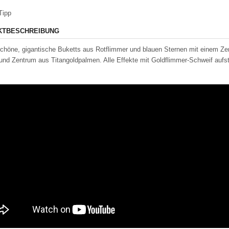
Tipp
KTBESCHREIBUNG
höne, gigantische Buketts aus Rotflimmer und blauen Sternen mit einem Ze
und Zentrum aus Titangoldpalmen. Alle Effekte mit Goldflimmer-Schweif aufst