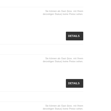
Sie können als Gast (bzw. mit Ihrem
derzeitigen Status) keine Preise sehen.
DETAILS
Sie können als Gast (bzw. mit Ihrem
derzeitigen Status) keine Preise sehen.
DETAILS
Sie können als Gast (bzw. mit Ihrem
derzeitigen Status) keine Preise sehen.