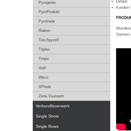
Details
Pyrogenie
Kunden-
PyroProdukt
PRODU
Pyrotrade
Wundersc
Riakeo
Sternen 
Toschpyro®
Triplex
Tropic
Volt!
Weco
XPlode
Zena Vuurwerk
Verbundfeuerwerk
Single Shots
Single Rows