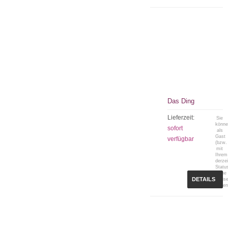
Das Ding
Lieferzeit:
Sie
könn
sofort
als
Gast
verfügbar
(bzw.
mit
Ihrem
derzei
Statu
keine
DETAILS
Preis
sehen