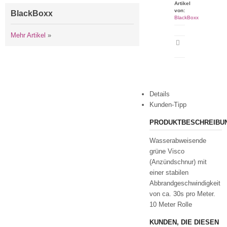
Artikel
von:
BlackBoxx
BlackBoxx
Mehr Artikel
»
Artikeldatenblatt
drucken
Details
Kunden-Tipp
PRODUKTBESCHREIBU
Wasserabweisende
grüne Visco
(Anzündschnur) mit
einer stabilen
Abbrandgeschwindigkeit
von ca. 30s pro Meter.
10 Meter Rolle
KUNDEN, DIE DIESEN