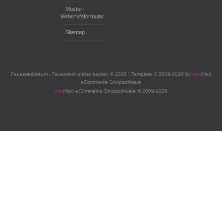
Muster-
Widerrufsformular
Sitemap
Feuerwerktraum - Feuerwerk online kaufen © 2026 | Template © 2009-2026 by
mod
ified
eCommerce Shopsoftware
mod
ified eCommerce Shopsoftware © 2009-2026