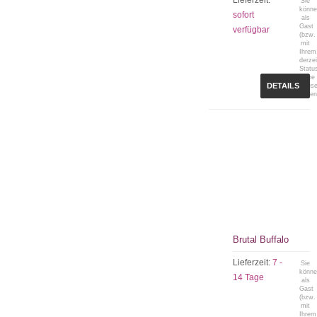
Lieferzeit:
Sie
könn
sofort
als
Gast
verfügbar
(bzw.
mit
Ihrem
derzei
Statu
keine
DETAILS
Preis
sehen
Brutal Buffalo
Lieferzeit:
7 -
Sie
könn
14 Tage
als
Gast
(bzw.
mit
Ihrem