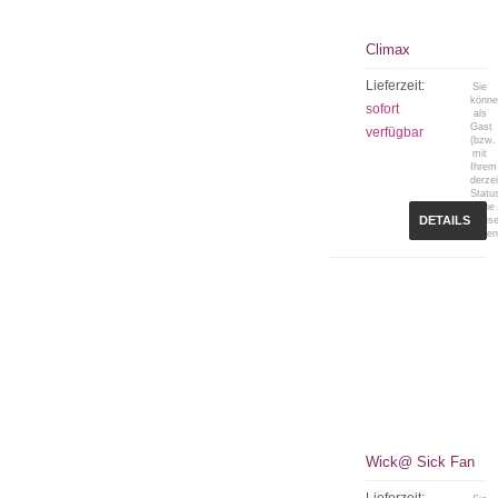
Climax
Lieferzeit:
Sie
könn
sofort
als
Gast
verfügbar
(bzw.
mit
Ihrem
derzei
Statu
keine
DETAILS
Preis
sehen
Wick@ Sick Fan