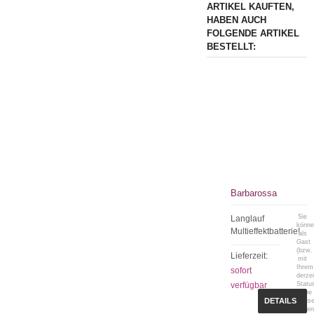
ARTIKEL KAUFTEN,
HABEN AUCH
FOLGENDE ARTIKEL
BESTELLT:
Barbarossa
Sie
Langlauf
könn
Multieffektbatterie!
als
Gast
(bzw.
Lieferzeit:
mit
Ihrem
sofort
derzei
verfügbar
Statu
keine
DETAILS
Preis
sehen