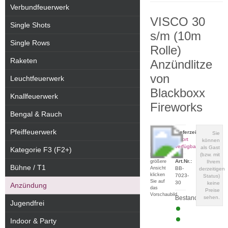
Verbundfeuerwerk
VISCO 30
Single Shots
s/m (10m
Single Rows
Rolle)
Raketen
Anzündlitze
von
Leuchtfeuerwerk
Blackboxx
Knallfeuerwerk
Fireworks
Bengal & Rauch
Pfeiffeuerwerk
Lieferzeit:
Sie
sofort
können
verfügbar
als Gast
Kategorie F3 (F2+)
(bzw. mit
Für eine
Art.Nr.:
größere
Ihrem
Bühne / T1
Ansicht
BB-
derzeitigen
klicken
7023-
Status)
Sie auf
30
keine
Anzündung
das
Preise
Vorschaubild
Bestand:
sehen.
Jugendfrei
Indoor & Party