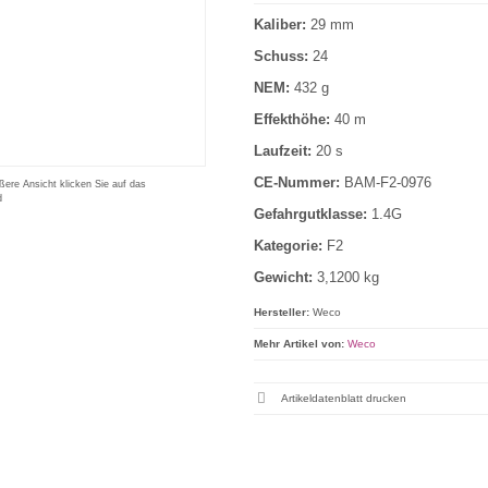
Kaliber:
29 mm
Schuss:
24
NEM:
432 g
Effekthöhe:
40 m
Laufzeit:
20 s
CE-Nummer:
BAM-F2-0976
ßere Ansicht klicken Sie auf das
d
Gefahrgutklasse:
1.4G
Kategorie:
F2
Gewicht:
3,1200 kg
Hersteller:
Weco
Mehr Artikel von:
Weco
Artikeldatenblatt drucken