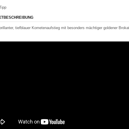
Tipp
KTBESCHREIBUNG
 brillanter, tiefblauer Kometenaufstieg mit besonders mächtiger goldener Brok