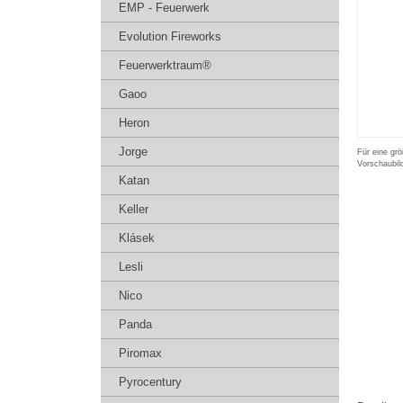
EMP - Feuerwerk
Evolution Fireworks
Feuerwerktraum®
Gaoo
Heron
Jorge
Für eine grö
Vorschaubil
Katan
Keller
Klásek
Lesli
Nico
Panda
Piromax
Pyrocentury