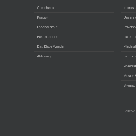
Gutscheine
Impres
Kontakt
Unsere
Ladenverkauf
Privats
Bestellschluss
Liefer- 
Das Blaue Wunder
Mindestb
Abholung
Lieferzei
Widerru
Muster-
Sitemap
Feuerwer