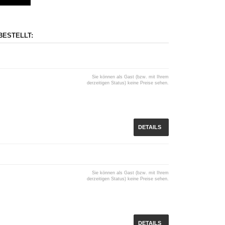
BESTELLT:
Sie können als Gast (bzw. mit Ihrem
derzeitigen Status) keine Preise sehen.
DETAILS
Sie können als Gast (bzw. mit Ihrem
derzeitigen Status) keine Preise sehen.
DETAILS