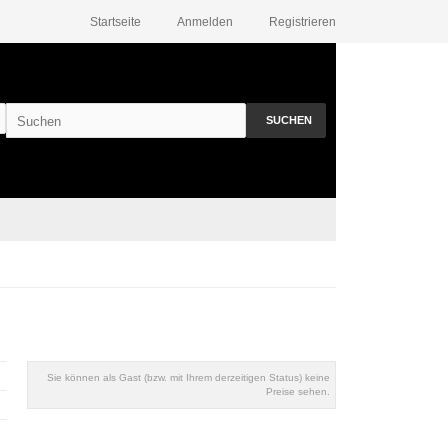
Startseite
Anmelden
Registrieren
SUCHEN
Sie können als Gast (bzw. mit Ihrem derzeitigen Status) keine
Preise sehen.