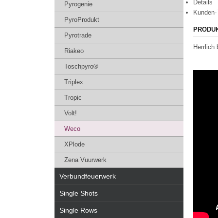
Details
Pyrogenie
Kunden-
PyroProdukt
PRODU
Pyrotrade
Herrlich
Riakeo
Toschpyro®
Triplex
Tropic
Volt!
Weco
XPlode
Zena Vuurwerk
Verbundfeuerwerk
Single Shots
Single Rows