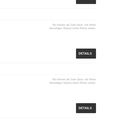
Sie können als Gast (bzw. mit Ihrem
derzeitigen Status) keine Preise sehen.
DETAILS
Sie können als Gast (bzw. mit Ihrem
derzeitigen Status) keine Preise sehen.
DETAILS