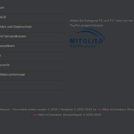
sum
 AGB
Artikel der Kategorie F3 und F2+ sind von der 
PayPal ausgeschlossen
phäre und Datenschutz
und Versandkosten
estellwert
t
fsrecht
Widerrufsformular
ktraum - Feuerwerk online kaufen © 2026 | Template © 2009-2026 by
mod
ified eCommerce Shop
mod
ified eCommerce Shopsoftware © 2009-2026