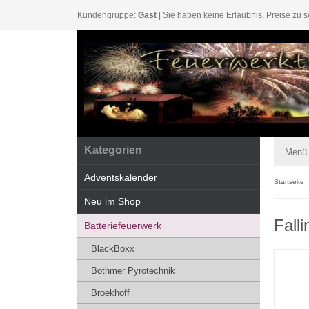
Kundengruppe:
Gast
| Sie haben keine Erlaubnis, Preise zu s
Kategorien
Menü
Adventskalender
Startseite
Neu im Shop
Fall
Batteriefeuerwerk
BlackBoxx
Bothmer Pyrotechnik
Broekhoff