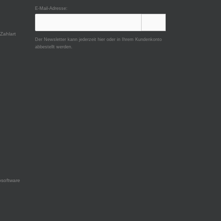
E-Mail-Adresse:
Zahlart
Der Newsletter kann jederzeit hier oder in Ihrem Kundenkonto
abbestellt werden.
software