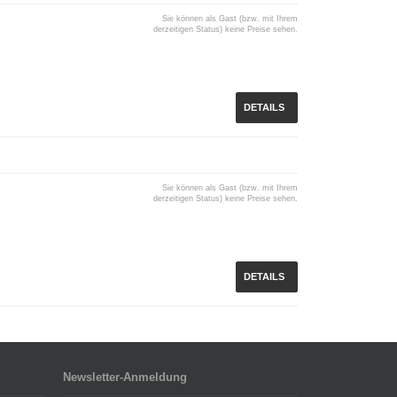
Sie können als Gast (bzw. mit Ihrem
derzeitigen Status) keine Preise sehen.
DETAILS
Sie können als Gast (bzw. mit Ihrem
derzeitigen Status) keine Preise sehen.
DETAILS
Newsletter-Anmeldung