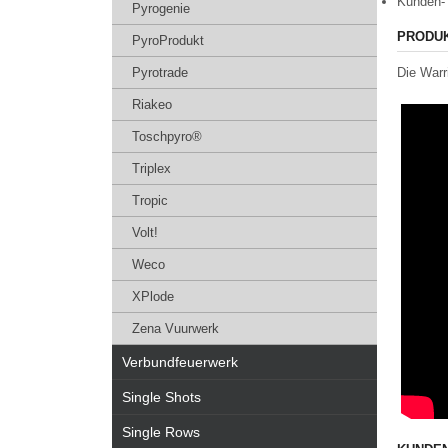
Kunden-
Pyrogenie
PRODU
PyroProdukt
Pyrotrade
Die Warri
Riakeo
Toschpyro®
Triplex
Tropic
Volt!
Weco
XPlode
Zena Vuurwerk
Verbundfeuerwerk
Single Shots
Single Rows