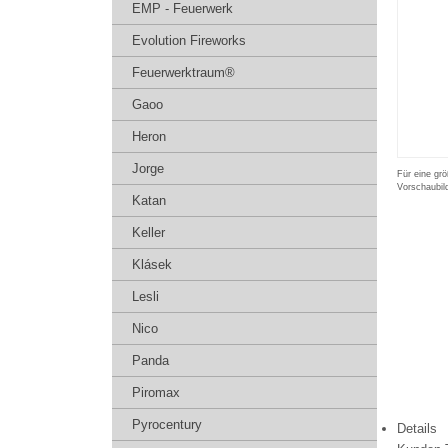
EMP - Feuerwerk
Evolution Fireworks
Feuerwerktraum®
Gaoo
Heron
Jorge
Für eine grö
Vorschaubil
Katan
Keller
Klásek
Lesli
Nico
Panda
Piromax
Pyrocentury
Details