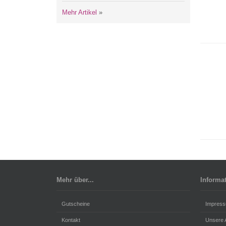
Mehr Artikel
»
Mehr über...
Informa
Gutscheine
Impres
Kontakt
Unsere