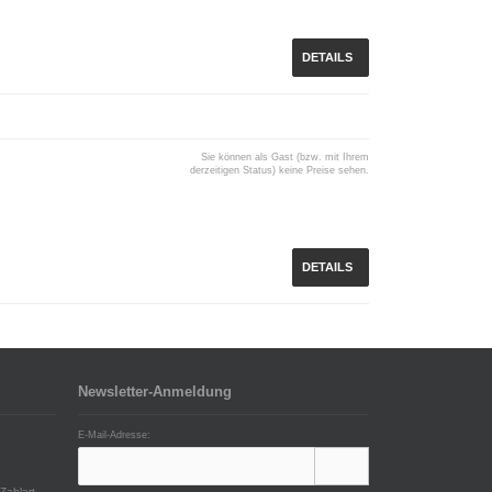
DETAILS
Sie können als Gast (bzw. mit Ihrem
derzeitigen Status) keine Preise sehen.
DETAILS
Newsletter-Anmeldung
E-Mail-Adresse:
Zahlart