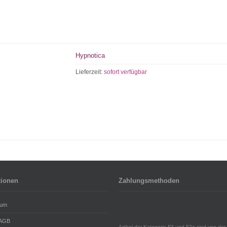
Hypnotica
Lieferzeit:
sofort verfügbar
tionen
Zahlungsmethoden
sum
 AGB
Artikel der Kategorie F3 und F2+ sind von der 