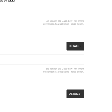
BESTELLT:
Sie können als Gast (bzw. mit Ihrem
derzeitigen Status) keine Preise sehen.
DETAILS
Sie können als Gast (bzw. mit Ihrem
derzeitigen Status) keine Preise sehen.
DETAILS