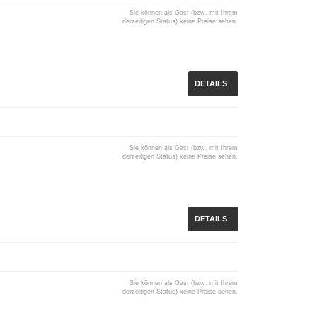
Sie können als Gast (bzw. mit Ihrem
derzeitigen Status) keine Preise sehen.
DETAILS
Sie können als Gast (bzw. mit Ihrem
derzeitigen Status) keine Preise sehen.
DETAILS
Sie können als Gast (bzw. mit Ihrem
derzeitigen Status) keine Preise sehen.