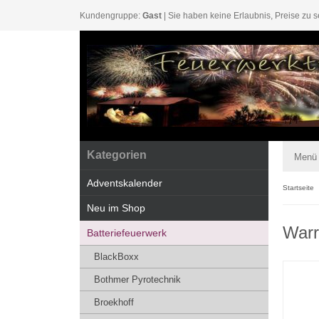
Kundengruppe:
Gast
| Sie haben keine Erlaubnis, Preise zu s
Kategorien
Menü
Adventskalender
Startseite
Neu im Shop
Warr
Batteriefeuerwerk
BlackBoxx
Bothmer Pyrotechnik
Broekhoff