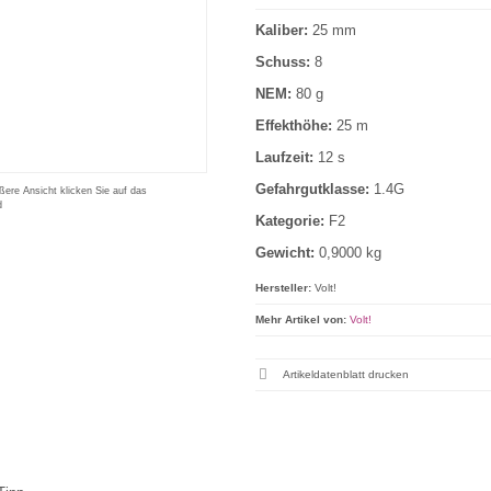
Kaliber:
25 mm
Schuss:
8
NEM:
80 g
Effekthöhe:
25 m
Laufzeit:
12 s
Gefahrgutklasse:
1.4G
ßere Ansicht klicken Sie auf das
d
Kategorie:
F2
Gewicht:
0,9000 kg
Hersteller:
Volt!
Mehr Artikel von:
Volt!
Artikeldatenblatt drucken