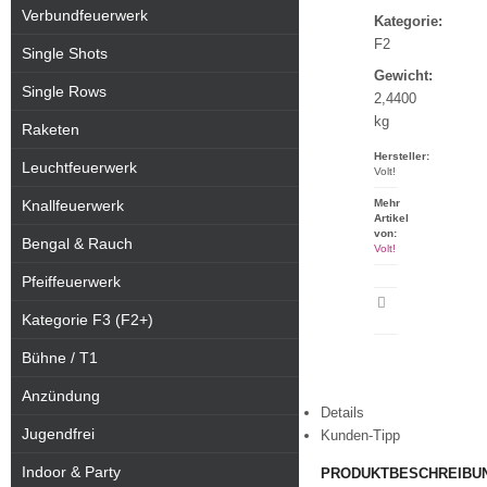
Verbundfeuerwerk
Kategorie:
F2
Single Shots
Gewicht:
Single Rows
2,4400
kg
Raketen
Hersteller:
Leuchtfeuerwerk
Volt!
Knallfeuerwerk
Mehr
Artikel
von:
Bengal & Rauch
Volt!
Pfeiffeuerwerk
Artikeldatenblatt
Kategorie F3 (F2+)
drucken
Bühne / T1
Anzündung
Details
Jugendfrei
Kunden-Tipp
Indoor & Party
PRODUKTBESCHREIBU