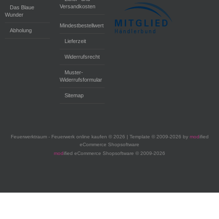
Versandkosten
Das Blaue
Wunder
Mindestbestellwert
Abholung
Lieferzeit
Widerrufsrecht
Muster-
Widerrufsformular
Sitemap
Feuerwerktraum - Feuerwerk online kaufen © 2026 | Template © 2009-2026 by
mod
ified
eCommerce Shopsoftware
mod
ified eCommerce Shopsoftware © 2009-2026