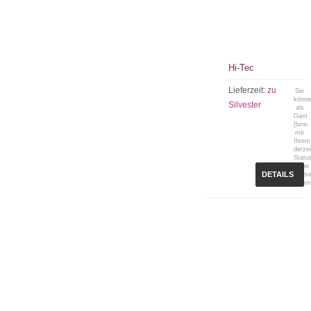
Hi-Tec
Lieferzeit:
zu
Sie
könn
Silvester
als
Gast
(bzw.
mit
Ihrem
derzei
Statu
keine
DETAILS
Preis
sehen