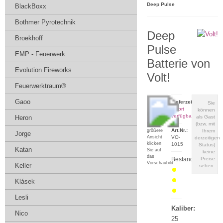
Deep Pulse
BlackBoxx
Bothmer Pyrotechnik
Deep
Broekhoff
Pulse
EMP - Feuerwerk
Batterie von
Evolution Fireworks
Volt!
Feuerwerktraum®
Gaoo
Lieferzeit:
Sie
sofort
können
verfügbar
Heron
als Gast
(bzw. mit
Für eine
Art.Nr.:
größere
Ihrem
Jorge
Ansicht
VO-
derzeitigen
klicken
1015
Status)
Katan
Sie auf
keine
das
Bestand:
Preise
Vorschaubild
Keller
sehen.
Klásek
Lesli
Kaliber:
Nico
25