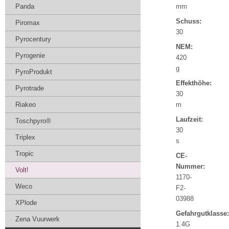
Panda
mm
Schuss:
Piromax
30
Pyrocentury
NEM:
Pyrogenie
420
g
PyroProdukt
Effekthöhe:
Pyrotrade
30
Riakeo
m
Laufzeit:
Toschpyro®
30
Triplex
s
Tropic
CE-
Nummer:
Volt!
1170-
Weco
F2-
03988
XPlode
Gefahrgutklasse:
Zena Vuurwerk
1.4G