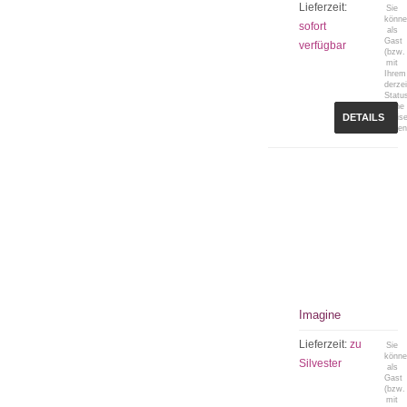
Lieferzeit:
Sie
könn
sofort
als
Gast
verfügbar
(bzw.
mit
Ihrem
derzei
Statu
keine
DETAILS
Preis
sehen
Imagine
Lieferzeit:
zu
Sie
könn
Silvester
als
Gast
(bzw.
mit