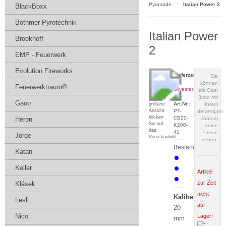
Pyrotrade
Italian Power 2
BlackBoxx
Bothmer Pyrotechnik
Italian Power
Broekhoff
2
EMP - Feuerwerk
Evolution Fireworks
Lieferzeit:
Sie
zu
können
Feuerwerktraum®
Silvester
als Gast
(bzw. mit
Für eine
Gaoo
Art.Nr.:
größere
Ihrem
Ansicht
PT-
derzeitigen
klicken
CB20-
Heron
Status)
Sie auf
K200-
keine
das
41
Preise
Jorge
Vorschaubild
sehen.
Bestand:
Katan
Keller
Artikel
zur Zeit
Klásek
nicht
Kaliber:
Lesli
auf
20
Nico
Lager!
mm