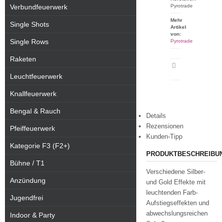
Verbundfeuerwerk
Pyrotrade
Mehr
Single Shots
Artikel
von:
Single Rows
Pyrotrade
Raketen
Artikeldatenblatt
drucken
Leuchtfeuerwerk
Knallfeuerwerk
Bengal & Rauch
Details
Rezensionen
Pfeiffeuerwerk
Kunden-Tipp
Kategorie F3 (F2+)
PRODUKTBESCHREIBU
Bühne / T1
Verschiedene Silber-
Anzündung
und Gold Effekte mit
leuchtenden Farb-
Jugendfrei
Aufstiegseffekten und
abwechslungsreichen
Indoor & Party