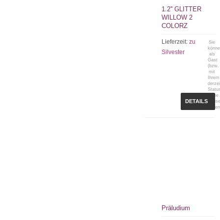
1.2'' GLITTER
WILLOW 2
COLORZ
Lieferzeit:
zu
Sie
könn
Silvester
als
Gast
(bzw.
mit
Ihrem
derzei
Statu
keine
DETAILS
Preis
sehen
Präludium