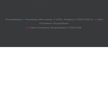
Feuerwerktraum - Feuerwerk online kaufen © 2026 | Template © 2009-2026 by
mod
ified
eCommerce Shopsoftware
mod
ified eCommerce Shopsoftware © 2009-2026