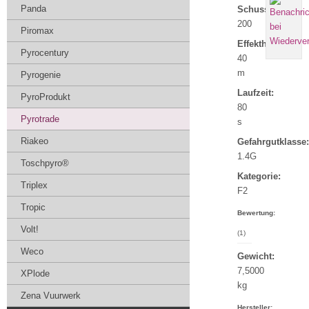
Panda
Schuss:
200
Piromax
Effekthöhe:
Pyrocentury
40
m
Pyrogenie
Laufzeit:
PyroProdukt
80
Pyrotrade
s
Riakeo
Gefahrgutklasse:
1.4G
Toschpyro®
Kategorie:
Triplex
F2
Tropic
Bewertung:
Volt!
(1)
Weco
Gewicht:
7,5000
XPlode
kg
Zena Vuurwerk
Hersteller: