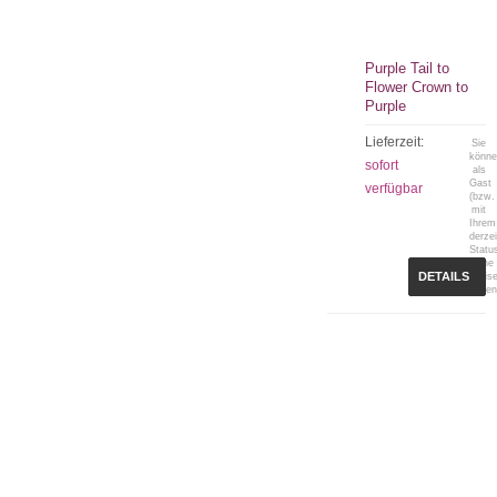
Purple Tail to
Flower Crown to
Purple
Lieferzeit:
Sie
könn
sofort
als
Gast
verfügbar
(bzw.
mit
Ihrem
derzei
Statu
keine
DETAILS
Preis
sehen