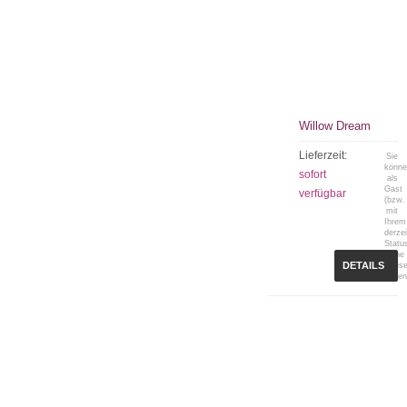
Willow Dream
Lieferzeit:
Sie
könn
sofort
als
Gast
verfügbar
(bzw.
mit
Ihrem
derzei
Statu
keine
DETAILS
Preis
sehen