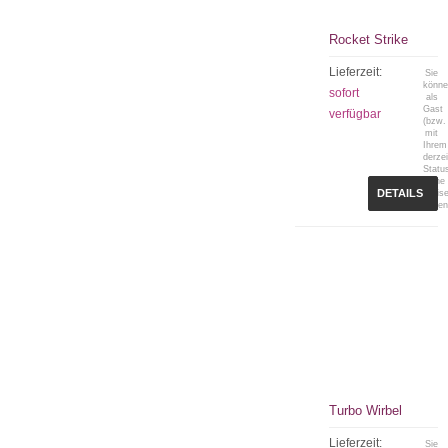
Rocket Strike
Lieferzeit:
Sie
könn
sofort
als
Gast
verfügbar
(bzw.
mit
Ihrem
derzei
Statu
keine
DETAILS
Preis
sehen
Turbo Wirbel
Lieferzeit:
Sie