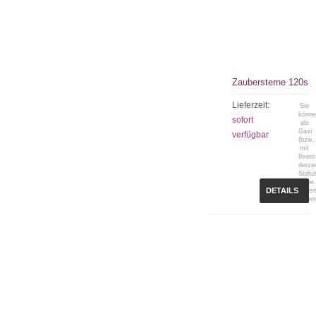
Zaubersterne 120s
Lieferzeit:
Sie
könn
sofort
als
Gast
verfügbar
(bzw.
mit
Ihrem
derzei
Statu
keine
DETAILS
Preis
sehen