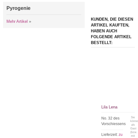
Pyrogenie
KUNDEN, DIE DIESEN
Mehr Artikel
»
ARTIKEL KAUFTEN,
HABEN AUCH
FOLGENDE ARTIKEL
BESTELLT:
Lila Lena
Sie
No. 32 des
könn
Vorschiessens
als
Gast
(bzw.
Lieferzeit:
zu
mit