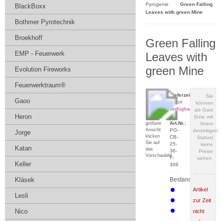
Pyrogenie
Green Falling
BlackBoxx
Leaves with green Mine
Bothmer Pyrotechnik
Broekhoff
Green Falling
EMP - Feuerwerk
Leaves with
green Mine
Evolution Fireworks
Feuerwerktraum®
Lieferzeit:
Sie
Gaoo
sofort
können
verfügbar
als Gast
Heron
(bzw. mit
Für eine
Art.Nr.:
größere
Ihrem
Ansicht
PG-
derzeitigen
Jorge
klicken
CB-
Status)
Sie auf
25-
keine
Katan
das
36-
Preise
Vorschaubild
F-
sehen.
Keller
306
Klásek
Bestand:
Artikel
Lesli
zur Zeit
Nico
nicht