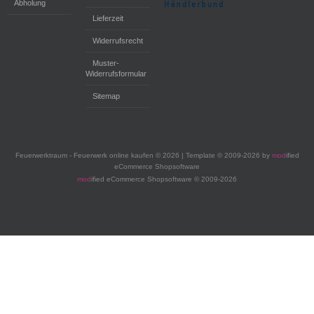
Abholung
Lieferzeit
Widerrufsrecht
Muster-
Widerrufsformular
Sitemap
Feuerwerktraum - Feuerwerk online kaufen © 2026 | Template © 2009-2026 by
mod
ified
eCommerce Shopsoftware
mod
ified eCommerce Shopsoftware © 2009-2026