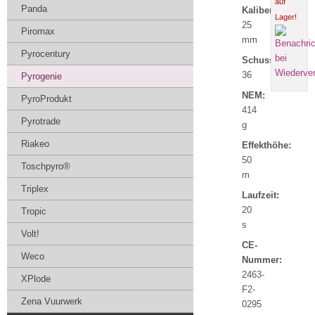
auf
Panda
Kaliber:
Lager!
25
Piromax
mm
Pyrocentury
Schuss:
36
Pyrogenie
NEM:
PyroProdukt
414
Pyrotrade
g
Riakeo
Effekthöhe:
50
Toschpyro®
m
Triplex
Laufzeit:
20
Tropic
s
Volt!
CE-
Weco
Nummer:
2463-
XPlode
F2-
Zena Vuurwerk
0295