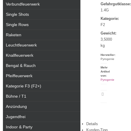
Verbundfeuerwerk
Gefahrgutklasse:
1.4G
Single Shots
Kategorie:
Single Rows
F2
Gewicht:
Raketen
3,5000
Leuchtfeuerwerk
kg
Knallfeuerwerk
Hersteller:
Pyrogenie
Bengal & Rauch
Mehr
Artikel
Pfeiffeuerwerk
von:
Pyrogenie
Kategorie F3 (F2+)
Artikeldatenblatt
Bühne / T1
drucken
Anzündung
Jugendfrei
Details
Indoor & Party
Kunden-Tipp