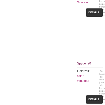
Ihrem
Silvester
derzei
Statu
keine
DETAILS
Preis
sehen
Spyder 20
Lieferzeit:
Sie
könn
sofort
als
Gast
verfügbar
(bzw.
mit
Ihrem
derzei
Statu
keine
DETAILS
Preis
sehen