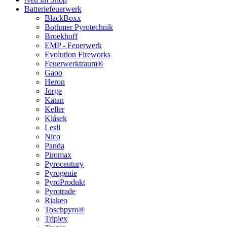
Batteriefeuerwerk
BlackBoxx
Bothmer Pyrotechnik
Broekhoff
EMP - Feuerwerk
Evolution Fireworks
Feuerwerktraum®
Gaoo
Heron
Jorge
Katan
Keller
Klásek
Lesli
Nico
Panda
Piromax
Pyrocentury
Pyrogenie
PyroProdukt
Pyrotrade
Riakeo
Toschpyro®
Triplex