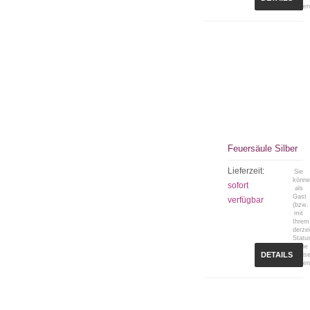
sehen
Feuersäule Silber
Lieferzeit:
Sie
könn
sofort
als
Gast
verfügbar
(bzw.
mit
Ihrem
derzei
Statu
keine
DETAILS
Preis
sehen