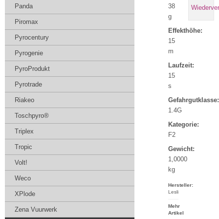
Panda
38
g
Piromax
Effekthöhe:
Pyrocentury
15
m
Pyrogenie
Laufzeit:
PyroProdukt
15
Pyrotrade
s
Riakeo
Gefahrgutklasse:
1.4G
Toschpyro®
Kategorie:
Triplex
F2
Tropic
Gewicht:
1,0000
Volt!
kg
Weco
Hersteller:
Lesli
XPlode
Mehr
Zena Vuurwerk
Artikel