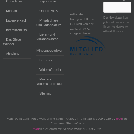
Gutscheine
Impressum
Kontakt
Unsere AGB
Artikel der
Der Newsletter kann
Kategorie F3 und
Ladenverkauf
Privatsphäre
jederzeit hier oder in
F2+ sind von der
und Datenschutz
Ihrem Kundenkonto
Zahlart PayPal
Bestellschluss
abbestellt werden.
ausgeschlossen
Liefer- und
Versandkosten
Das Blaue
Wunder
Mindestbestellwert
Abholung
Lieferzeit
Widerrufsrecht
Muster-
Widerrufsformular
Sitemap
Feuerwerktraum - Feuerwerk online kaufen © 2026 | Template © 2009-2026 by
mod
ified
eCommerce Shopsoftware
mod
ified eCommerce Shopsoftware © 2009-2026