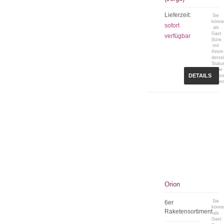
Lieferzeit:
Sie
könn
sofort
als
Gast
verfügbar
(bzw.
mit
Ihrem
derzei
Statu
keine
DETAILS
Preis
sehen
Orion
Sie
6er
könn
Raketensortiment
als
Gast