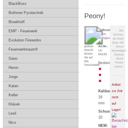
BlackBoxx
Bothmer Pyrotechnik
Peony!
Broekhoff
Lieferzeit:
EMP - Feuerwerk
Sie
sofort
können
verfügbar
als Gast
Evolution Fireworks
(bzw. mit
Für eine
Art.Nr.:
größere
Ihrem
Feuerwerktraum®
Ansicht
Le-
derzeitigen
klicken
04143
Status)
Sie auf
Gaoo
keine
das
Bestand:
Preise
Vorschaubild
sehen.
Heron
Jorge
Artikel
Katan
Kaliber:
zur Zeit
Keller
18
nicht
mm
auf
Klásek
Lager!
Schuss:
Lesli
10
Nico
NEM: