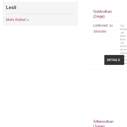
Lesli
Goldvulkan
(Jorge)
Mehr Artikel
»
Lieferzeit:
zu
Sie
könn
Silvester
als
Gast
(bzw.
mit
Ihrem
derzei
Statu
keine
DETAILS
Preis
sehen
Silbervulkan
(Jorge)