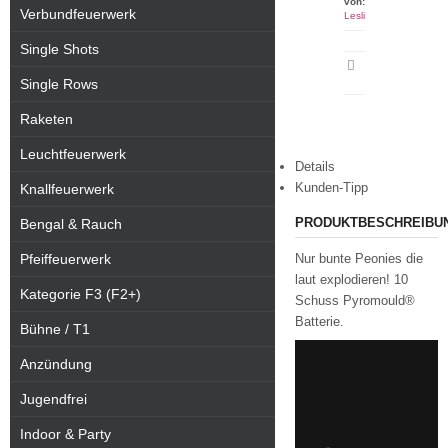
von:
Verbundfeuerwerk
Lesli
Single Shots
Artikeldatenblatt
drucken
Single Rows
Raketen
Leuchtfeuerwerk
Details
Kunden-Tipp
Knallfeuerwerk
PRODUKTBESCHREIBU
Bengal & Rauch
Pfeiffeuerwerk
Nur bunte Peonies die
laut explodieren! 10
Kategorie F3 (F2+)
Schuss Pyromould®
Batterie.
Bühne / T1
Anzündung
Jugendfrei
Indoor & Party