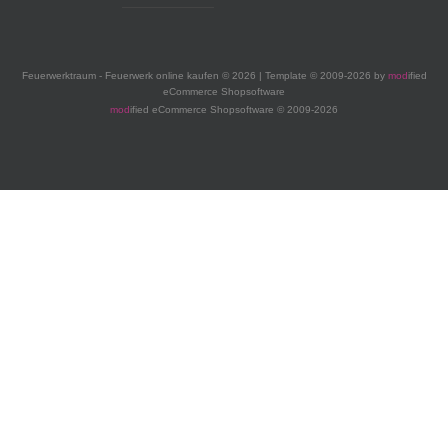
Feuerwerktraum - Feuerwerk online kaufen © 2026 | Template © 2009-2026 by
mod
ified
eCommerce Shopsoftware
mod
ified eCommerce Shopsoftware © 2009-2026