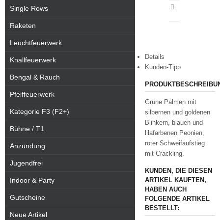
Single Rows
Artikeldatenblatt
drucken
Raketen
Leuchtfeuerwerk
Details
Knallfeuerwerk
Kunden-Tipp
Bengal & Rauch
PRODUKTBESCHREIBU
Pfeiffeuerwerk
Grüne Palmen mit
Kategorie F3 (F2+)
silbernen und goldenen
Blinkern, blauen und
Bühne / T1
lilafarbenen Peonien,
roter Schweifaufstieg
Anzündung
mit Crackling.
Jugendfrei
KUNDEN, DIE DIESEN
Indoor & Party
ARTIKEL KAUFTEN,
HABEN AUCH
Gutscheine
FOLGENDE ARTIKEL
BESTELLT:
Neue Artikel