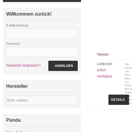
Willkommen zurück!
E-Mail-Adresse:
Passwort:
Venom
Lieferzeit:
Sie
Passwort vergessen?
ANMELDEN
könn
sofort
als
Gast
verfügbar
(bzw.
mit
Hersteller
Ihrem
derzei
Statu
keine
DETAILS
Preis
sehen
Panda