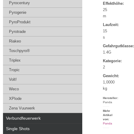
Pyrocentury
Effekthöhe:
25
Pyrogenie
m
PyroProdukt
Laufzeit:
15
Pyrotrade
s
Riakeo
Gefahrgutklasse:
Toschpyro®
1.4G
Triplex
Kategorie:
2
Tropic
Gewicht:
Volt!
1,0000
kg
Weco
XPlode
Hersteller:
Panda
Zena Vuurwerk
Mehr
Artikel
Verbundfeuerwerk
von:
Panda
Single Shots