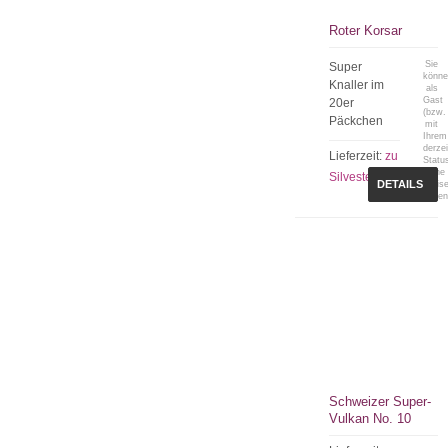
Roter Korsar
Sie
Super
könn
Knaller im
als
Gast
20er
(bzw.
Päckchen
mit
Ihrem
derzei
Lieferzeit:
zu
Statu
keine
Silvester
DETAILS
Preis
sehen
Schweizer Super-
Vulkan No. 10