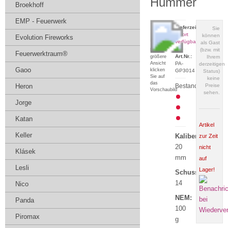
Hummer
Broekhoff
EMP - Feuerwerk
Lieferzeit:
Sie
sofort
können
Evolution Fireworks
verfügbar
als Gast
(bzw. mit
Für eine
Feuerwerktraum®
Art.Nr.:
größere
Ihrem
Ansicht
PA-
derzeitigen
Gaoo
klicken
GP3014
Status)
Sie auf
keine
das
Heron
Bestand:
Preise
Vorschaubild
sehen.
Jorge
Katan
Artikel
Keller
Kaliber:
zur Zeit
20
nicht
Klásek
mm
auf
Lesli
Lager!
Schuss:
14
Nico
NEM:
Panda
100
Piromax
g