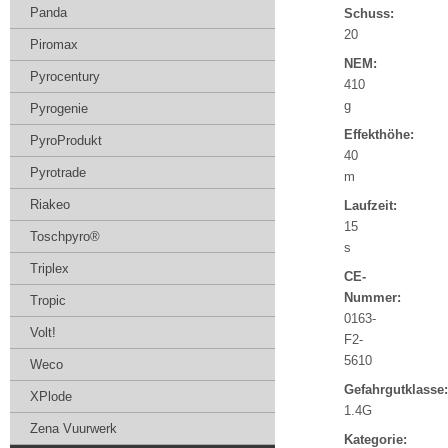
Panda
Schuss:
20
Piromax
NEM:
Pyrocentury
410
g
Pyrogenie
Effekthöhe:
PyroProdukt
40
Pyrotrade
m
Riakeo
Laufzeit:
15
Toschpyro®
s
Triplex
CE-
Nummer:
Tropic
0163-
Volt!
F2-
5610
Weco
Gefahrgutklasse:
XPlode
1.4G
Zena Vuurwerk
Kategorie: