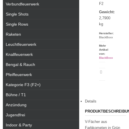
F2
Verbundfeuerwerk
Gewicht:
Single Shots
2,7900
Single Rows
kg
Hersteller:
Raketen
BlackBoxx
Leuchtfeuerwerk
Mehr
Artikel
Knallfeuerwerk
von:
BlackBoxx
Bengal & Rauch
Artikeldatenblatt
Pfeiffeuerwerk
drucken
Kategorie F3 (F2+)
Bühne / T1
Details
Anzündung
PRODUKTBESCHREIBU
Jugendfrei
V-Fächer aus
Indoor & Party
Farbkometen in Grün