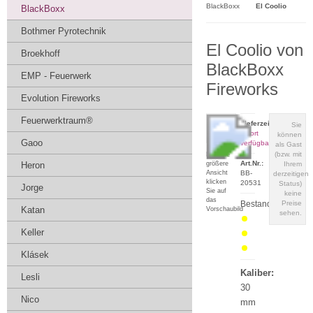
BlackBoxx
El Coolio
BlackBoxx
Bothmer Pyrotechnik
El Coolio von
Broekhoff
BlackBoxx
EMP - Feuerwerk
Fireworks
Evolution Fireworks
Feuerwerktraum®
Lieferzeit:
Sie
sofort
können
Gaoo
verfügbar
als Gast
(bzw. mit
Für eine
Art.Nr.:
größere
Heron
Ihrem
Ansicht
BB-
derzeitigen
klicken
20531
Status)
Jorge
Sie auf
keine
das
Bestand:
Preise
Katan
Vorschaubild
sehen.
Keller
Klásek
Kaliber:
Lesli
30
Nico
mm