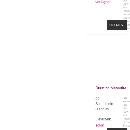
Gast
verfügbar
(bzw.
mit
Ihrem
derzei
Statu
keine
DETAILS
Preis
sehen
Bursting Meteorite
Sie
50
könn
Schachteln
als
Gast
/ Display
(bzw.
mit
Lieferzeit:
Ihrem
derzei
sofort
Statu
keine