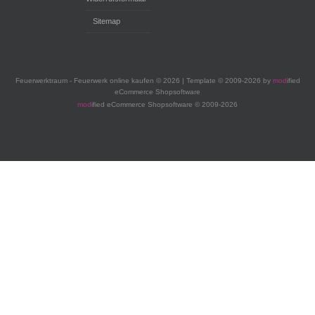
Sitemap
Feuerwerktraum - Feuerwerk online kaufen © 2026 | Template © 2009-2026 by
mod
ified
eCommerce Shopsoftware
mod
ified eCommerce Shopsoftware © 2009-2026