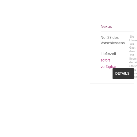
Nexus
Sie
No. 27 des
könn
Vorschiessens
als
Gast
(bzw.
Lieferzeit:
mit
Ihrem
sofort
derzei
verfügbar
Statu
keine
DETAILS
Preis
sehen