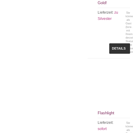
Gold!
Lieferzeit:
zu
Sie
könn
Silvester
als
Gast
(bzw.
mit
Ihrem
derzei
Statu
keine
DETAILS
Preis
sehen
Flashlight
Lieferzeit:
Sie
könn
sofort
als