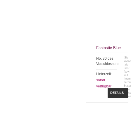
Fantastic Blue
Sie
No. 30 des
könn
Vorschiessens
als
Gast
(bzw.
Lieferzeit:
mit
Ihrem
sofort
derzei
verfügbar
Statu
keine
DETAILS
Preis
sehen