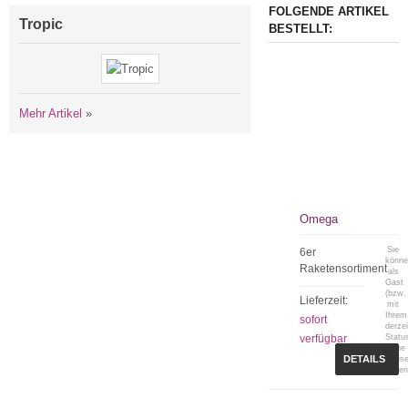
FOLGENDE ARTIKEL
Tropic
BESTELLT:
Mehr Artikel
»
Omega
Sie
6er
könn
Raketensortiment
als
Gast
(bzw.
Lieferzeit:
mit
Ihrem
sofort
derzei
verfügbar
Statu
keine
DETAILS
Preis
sehen