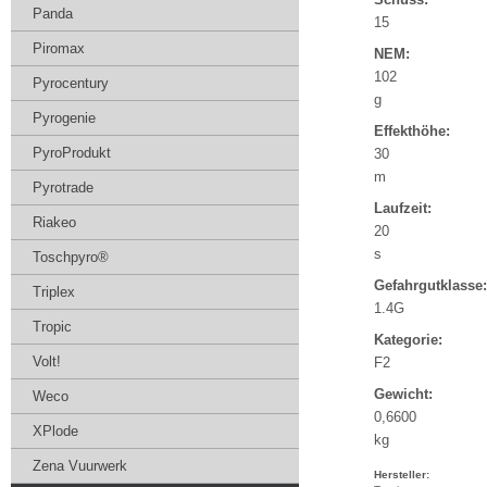
Panda
15
Piromax
NEM:
102
Pyrocentury
g
Pyrogenie
Effekthöhe:
PyroProdukt
30
m
Pyrotrade
Laufzeit:
Riakeo
20
s
Toschpyro®
Gefahrgutklasse:
Triplex
1.4G
Tropic
Kategorie:
Volt!
F2
Gewicht:
Weco
0,6600
XPlode
kg
Zena Vuurwerk
Hersteller: