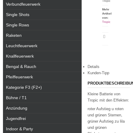
Tropic
Verbundfeuerwerk
Mehr
Artikel
Single Shots
von:
Tropic
Single Rows
Raketen
Artikeldatenblatt
drucken
Leuchtfeuerwerk
Knallfeuerwerk
Bengal & Rauch
Details
Kunden-Tipp
Pfeiffeuerwerk
PRODUKTBESCHREIBU
Kategorie F3 (F2+)
Kleine Batterie von
Bühne / T1
Tropic mit den Effekten:
Anzündung
roter Aufstieg u roten
und grünen Sternen,
Jugendfrei
grüner Aufstieg zu lila
und grünen
Indoor & Party