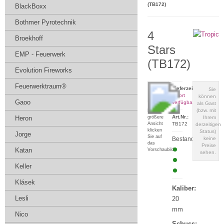
(TB172)
BlackBoxx
Bothmer Pyrotechnik
4
Broekhoff
Stars
EMP - Feuerwerk
(TB172)
Evolution Fireworks
Feuerwerktraum®
Lieferzeit:
Sie
sofort
können
Gaoo
verfügbar
als Gast
(bzw. mit
Für eine
Art.Nr.:
größere
Heron
Ihrem
Ansicht
TB172
derzeitigen
klicken
Status)
Jorge
Sie auf
Bestand:
keine
das
Preise
Katan
Vorschaubild
sehen.
Keller
Klásek
Kaliber:
Lesli
20
mm
Nico
Schuss: