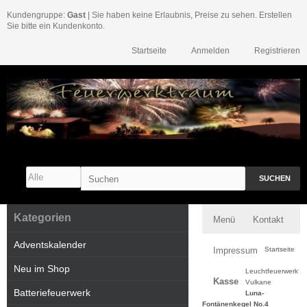
Kundengruppe:
Gast
| Sie haben keine Erlaubnis, Preise zu sehen. Erstellen
Sie bitte ein Kundenkonto.
Startseite
Anmelden
Registrieren
SUCHEN
Kategorien
Menü
Kontakt
Adventskalender
Impressum
Startseite
Neu im Shop
Leuchtfeuerwerk
Kasse
Vulkane
Batteriefeuerwerk
Luna-
Fontänenkegel No.4