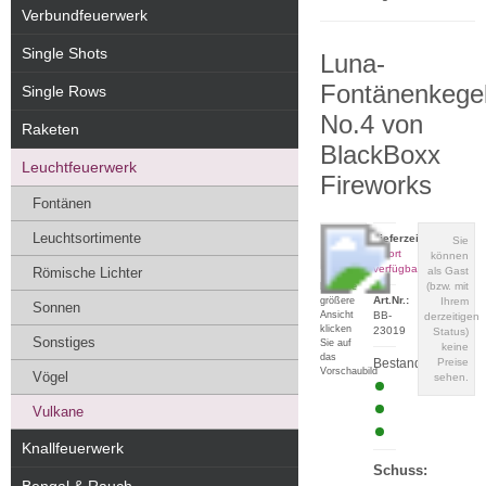
Verbundfeuerwerk
Single Shots
Luna-
Fontänenkege
Single Rows
No.4 von
Raketen
BlackBoxx
Leuchtfeuerwerk
Fireworks
Fontänen
Leuchtsortimente
Lieferzeit:
Sie
sofort
können
verfügbar
Römische Lichter
als Gast
(bzw. mit
Für eine
Art.Nr.:
größere
Ihrem
Sonnen
Ansicht
BB-
derzeitigen
klicken
23019
Status)
Sonstiges
Sie auf
keine
das
Bestand:
Preise
Vorschaubild
Vögel
sehen.
Vulkane
Knallfeuerwerk
Schuss: