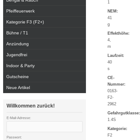
Bengal & Rauch
1
Pfeiffeuerwerk
NEM:
41
Kategorie F3 (F2+)
g
Bühne / T1
Effekthöhe:
4,
Anzündung
m
Jugendfrei
Laufzeit:
40
Indoor & Party
s
Gutscheine
CE-
Nummer:
Neue Artikel
0163-
F2-
2962
Willkommen zurück!
Gefahrgutklasse:
E-Mail-Adresse:
1.4S
Kategorie:
F2
Passwort: