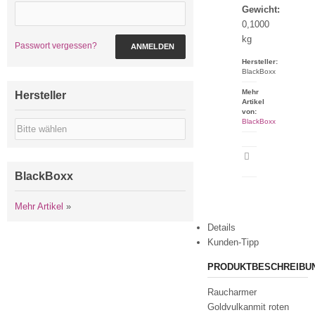
Gewicht:
0,1000
kg
Passwort vergessen?
ANMELDEN
Hersteller:
BlackBoxx
Mehr
Hersteller
Artikel
von:
BlackBoxx
Artikeldatenblatt
drucken
BlackBoxx
Mehr Artikel
»
Details
Kunden-Tipp
PRODUKTBESCHREIBU
Raucharmer
Goldvulkanmit roten