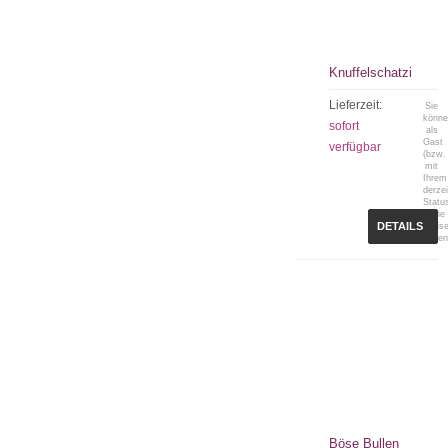
Knuffelschatzi
Lieferzeit:
Sie
könn
sofort
als
Gast
verfügbar
(bzw.
mit
Ihrem
derzei
Statu
keine
DETAILS
Preis
sehen
Böse Bullen