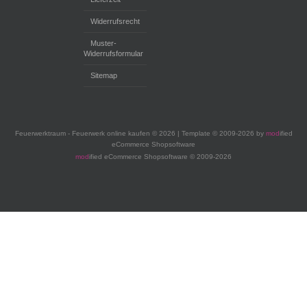
Widerrufsrecht
Muster-
Widerrufsformular
Sitemap
Feuerwerktraum - Feuerwerk online kaufen © 2026 | Template © 2009-2026 by
mod
ified
eCommerce Shopsoftware
mod
ified eCommerce Shopsoftware © 2009-2026