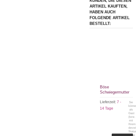
KUNDEN, DIE DIESEN
ARTIKEL KAUFTEN,
HABEN AUCH
FOLGENDE ARTIKEL
BESTELLT:
Böse
Schwiegermutter
Lieferzeit:
7 -
Sie
könn
14 Tage
als
Gast
(bzw.
mit
Ihrem
derzei
Statu
keine