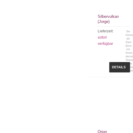
Silbervulkan
(Jorge)
Lieferzeit:
Sie
könn
sofort
als
Gast
verfügbar
(bzw.
mit
Ihrem
derzei
Statu
keine
DETAILS
Preis
sehen
Orion