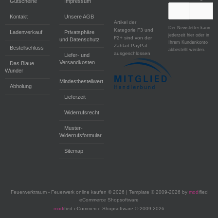
Gutscheine
Impressum
Kontakt
Unsere AGB
Artikel der
Der Newsletter kann
Kategorie F3 und
Ladenverkauf
Privatsphäre
jederzeit hier oder in
F2+ sind von der
und Datenschutz
Ihrem Kundenkonto
Zahlart PayPal
Bestellschluss
abbestellt werden.
ausgeschlossen
Liefer- und
Versandkosten
Das Blaue
Wunder
Mindestbestellwert
Abholung
Lieferzeit
Widerrufsrecht
Muster-
Widerrufsformular
Sitemap
Feuerwerktraum - Feuerwerk online kaufen © 2026 | Template © 2009-2026 by
mod
ified
eCommerce Shopsoftware
mod
ified eCommerce Shopsoftware © 2009-2026