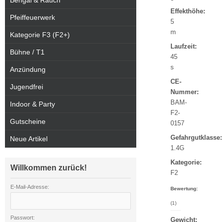
Bengal & Rauch
Effekthöhe:
Pfeiffeuerwerk
5
m
Kategorie F3 (F2+)
Laufzeit:
Bühne / T1
45
s
Anzündung
CE-
Jugendfrei
Nummer:
BAM-
Indoor & Party
F2-
Gutscheine
0157
Gefahrgutklasse:
Neue Artikel
1.4G
Kategorie:
Willkommen zurück!
F2
E-Mail-Adresse:
Bewertung:
(1)
Passwort:
Gewicht: