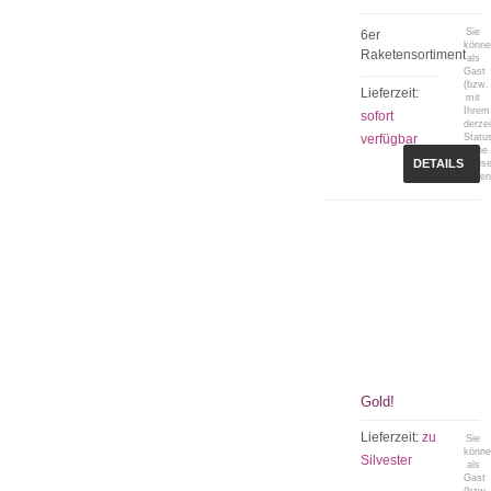
Sie
6er
könn
Raketensortiment
als
Gast
(bzw.
Lieferzeit:
mit
Ihrem
sofort
derzei
verfügbar
Statu
keine
DETAILS
Preis
sehen
Gold!
Lieferzeit:
zu
Sie
könn
Silvester
als
Gast