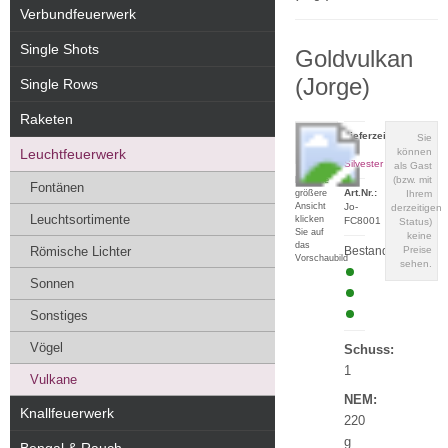
Verbundfeuerwerk
Single Shots
Goldvulkan
(Jorge)
Single Rows
Raketen
Lieferzeit:
Sie
zu
Leuchtfeuerwerk
können
Silvester
als Gast
(bzw. mit
Für eine
Fontänen
Art.Nr.:
größere
Ihrem
Ansicht
Jo-
derzeitigen
Leuchtsortimente
klicken
FC8001
Status)
Sie auf
keine
das
Römische Lichter
Bestand:
Preise
Vorschaubild
sehen.
Sonnen
Sonstiges
Vögel
Schuss:
1
Vulkane
NEM:
Knallfeuerwerk
220
g