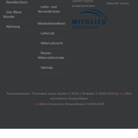
Zahlart PayPal
Bestellschluss
abbestellt werden.
ausgeschlossen
Liefer- und
Versandkosten
Das Blaue
Wunder
Mindestbestellwert
Abholung
Lieferzeit
Widerrufsrecht
Muster-
Widerrufsformular
Sitemap
Feuerwerktraum - Feuerwerk online kaufen © 2026 | Template © 2009-2026 by
mod
ified
eCommerce Shopsoftware
mod
ified eCommerce Shopsoftware © 2009-2026