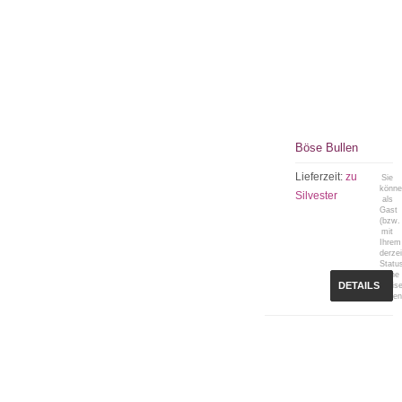
Böse Bullen
Lieferzeit:
zu
Sie
könn
Silvester
als
Gast
(bzw.
mit
Ihrem
derzei
Statu
keine
DETAILS
Preis
sehen