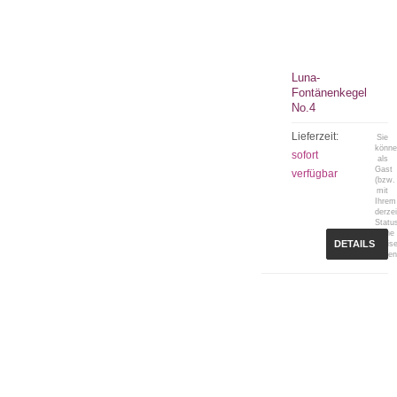
Luna-
Fontänenkegel
No.4
Lieferzeit:
Sie
könn
sofort
als
Gast
verfügbar
(bzw.
mit
Ihrem
derzei
Statu
keine
DETAILS
Preis
sehen