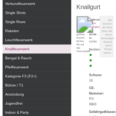
Verbundfeuerwerk
Knallgurt
Single Shots
Lieferzeit:
Sie
Single Rows
sofort
können
verfügbar
als Gast
Raketen
(bzw. mit
Für eine
Art.Nr.:
größere
Ihrem
Ansicht
Ni-
derzeitigen
Leuchtfeuerwerk
klicken
01590
Status)
Sie auf
keine
das
Knallfeuerwerk
Bestand:
Preise
Vorschaubild
sehen.
Bengal & Rauch
Pfeiffeuerwerk
Schuss:
Kategorie F3 (F2+)
16
Bühne / T1
CE-
Nummer:
Anzündung
PII-
Jugendfrei
0843
Gefahrgutklasse:
Indoor & Party