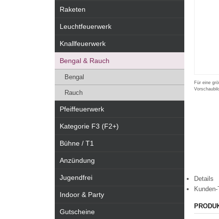
Raketen
Leuchtfeuerwerk
Knallfeuerwerk
Bengal & Rauch
Bengal
Für eine grö
Vorschaubil
Rauch
Pfeiffeuerwerk
Kategorie F3 (F2+)
Bühne / T1
Anzündung
Jugendfrei
Details
Kunden-
Indoor & Party
PRODU
Gutscheine