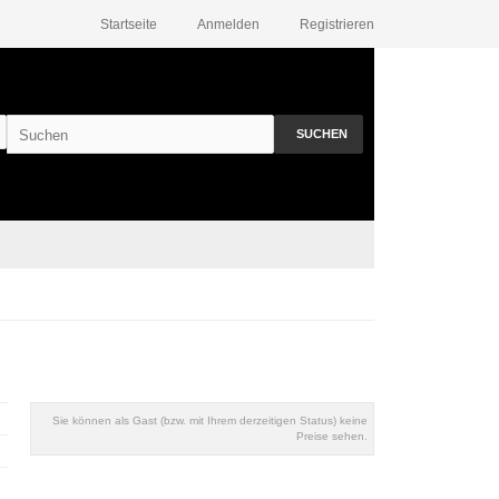
Startseite
Anmelden
Registrieren
SUCHEN
Sie können als Gast (bzw. mit Ihrem derzeitigen Status) keine
Preise sehen.