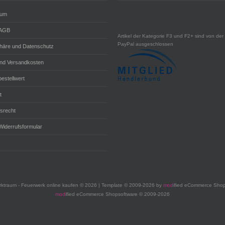
sum
 AGB
Artikel der Kategorie F3 und F2+ sind von der 
PayPal ausgeschlossen
phäre und Datenschutz
und Versandkosten
estellwert
t
fsrecht
Widerrufsformular
ktraum - Feuerwerk online kaufen © 2026 | Template © 2009-2026 by
mod
ified eCommerce Shop
mod
ified eCommerce Shopsoftware © 2009-2026