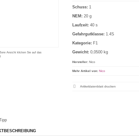
Schuss:
1
NEM:
20 g
Laufzeit:
40 s
Gefahrgutklasse:
1.4S
Kategorie:
F1
Gewicht:
0,0500 kg
ßere Ansicht klicken Sie auf das
d
Hersteller:
Nico
Mehr Artikel von:
Nico
Artikeldatenblatt drucken
Tipp
KTBESCHREIBUNG