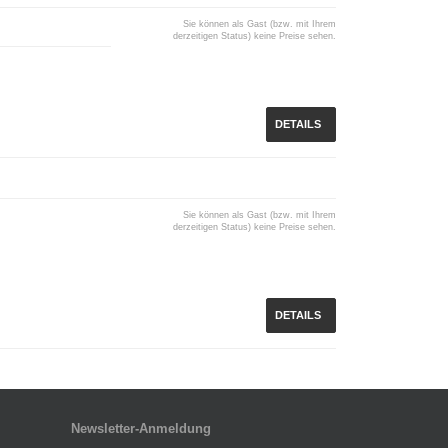
Sie können als Gast (bzw. mit Ihrem
derzeitigen Status) keine Preise sehen.
DETAILS
Sie können als Gast (bzw. mit Ihrem
derzeitigen Status) keine Preise sehen.
DETAILS
Newsletter-Anmeldung