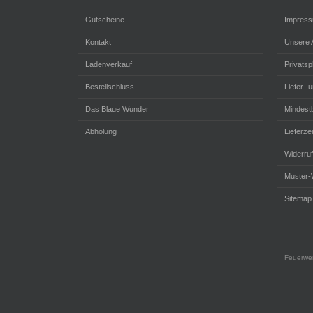
Gutscheine
Impres
Kontakt
Unsere
Ladenverkauf
Privats
Bestellschluss
Liefer- 
Das Blaue Wunder
Mindestb
Abholung
Lieferzei
Widerru
Muster-
Sitemap
Feuerwer