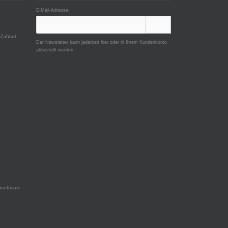
E-Mail-Adresse:
Zahlart
Der Newsletter kann jederzeit hier oder in Ihrem Kundenkonto
abbestellt werden.
software