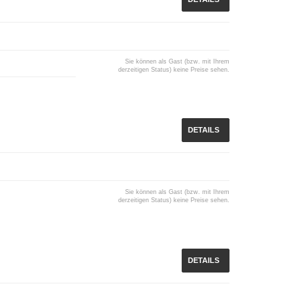
Sie können als Gast (bzw. mit Ihrem
derzeitigen Status) keine Preise sehen.
DETAILS
Sie können als Gast (bzw. mit Ihrem
derzeitigen Status) keine Preise sehen.
DETAILS