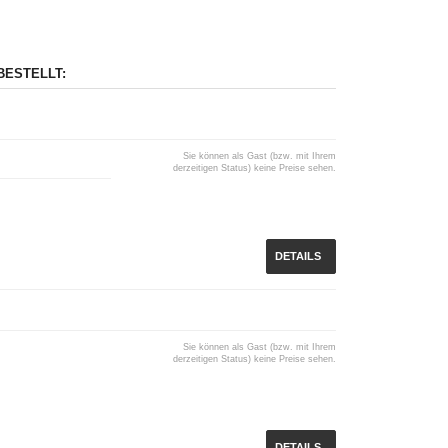
BESTELLT:
Sie können als Gast (bzw. mit Ihrem
derzeitigen Status) keine Preise sehen.
DETAILS
Sie können als Gast (bzw. mit Ihrem
derzeitigen Status) keine Preise sehen.
DETAILS