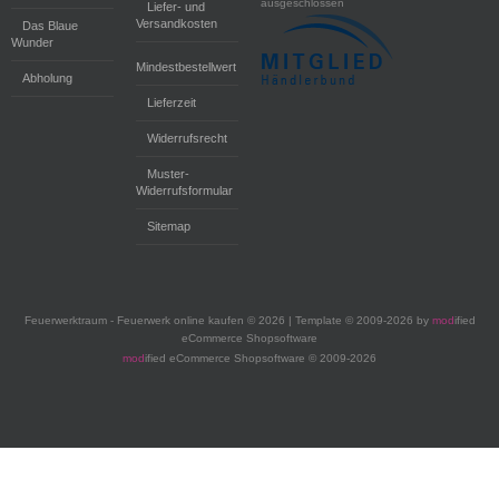
ausgeschlossen
Liefer- und
Versandkosten
Das Blaue
Wunder
Mindestbestellwert
Abholung
Lieferzeit
Widerrufsrecht
Muster-
Widerrufsformular
Sitemap
Feuerwerktraum - Feuerwerk online kaufen © 2026 | Template © 2009-2026 by
mod
ified
eCommerce Shopsoftware
mod
ified eCommerce Shopsoftware © 2009-2026