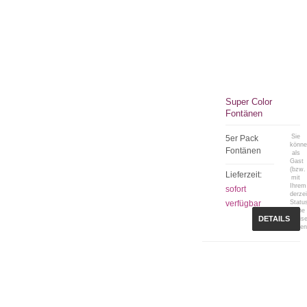
Super Color
Fontänen
Sie
5er Pack
könn
Fontänen
als
Gast
(bzw.
Lieferzeit:
mit
Ihrem
sofort
derzei
verfügbar
Statu
keine
DETAILS
Preis
sehen