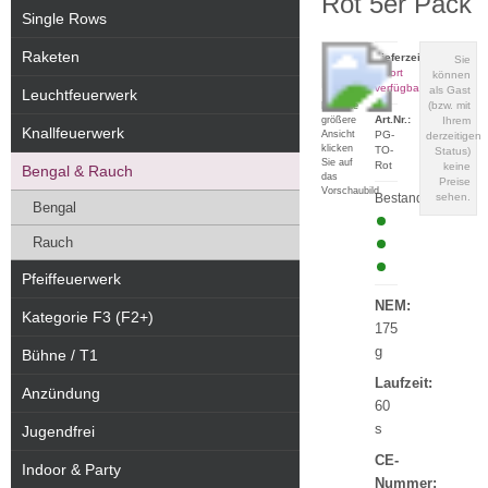
Rot 5er Pack
Single Rows
Raketen
Lieferzeit:
Sie
sofort
können
verfügbar
als Gast
Leuchtfeuerwerk
(bzw. mit
Für eine
Art.Nr.:
größere
Ihrem
Knallfeuerwerk
Ansicht
PG-
derzeitigen
klicken
TO-
Status)
Sie auf
Rot
keine
Bengal & Rauch
das
Preise
Vorschaubild
Bestand:
sehen.
Bengal
Rauch
Pfeiffeuerwerk
NEM:
Kategorie F3 (F2+)
175
g
Bühne / T1
Laufzeit:
Anzündung
60
s
Jugendfrei
CE-
Indoor & Party
Nummer: