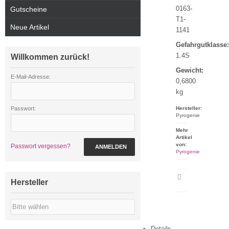
0163-
Gutscheine
T1-
Neue Artikel
1141
Gefahrgutklasse:
1.4S
Willkommen zurück!
Gewicht:
E-Mail-Adresse:
0,6800
kg
Passwort:
Hersteller:
Pyrogenie
Mehr
Artikel
von:
Passwort vergessen?
ANMELDEN
Pyrogenie
Artikeldatenblatt
Hersteller
drucken
Details