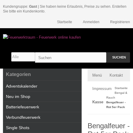
Kundengruppe:
Gast
| Sie haben keine Erlaubnis, Preise zu sehen. Erstellen
Sie bitte ein Kundenkonto.
Startseite
Anmelden
Registrieren
SUCHEN
Kategorien
Menü
Kontakt
Adventskalender
Impressum
Startseite
Bengal &
Neu im Shop
Rauch
Kasse
Bengalfeuer -
Batteriefeuerwerk
Rot 5er Pack
Verbundfeuerwerk
Bengalfeuer -
Single Shots