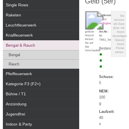
Gelb (5er)
Single Rows
Raketen
Lieferzeit:
Sie
sofort
können
verfügbar
als Gast
Leuchtfeuerwerk
(bzw. mit
Für eine
Art.Nr.:
größere
Ihrem
Knallfeuerwerk
Ansicht
Ni-
derzeitigen
klicken
7881_5er
Status)
Sie auf
keine
Bengal & Rauch
das
Bestand:
Preise
Vorschaubild
sehen.
Bengal
Rauch
Pfeiffeuerwerk
Schuss:
5
Kategorie F3 (F2+)
NEM:
Bühne / T1
100
g
Anzündung
Laufzeit:
Jugendfrei
40
s
Indoor & Party