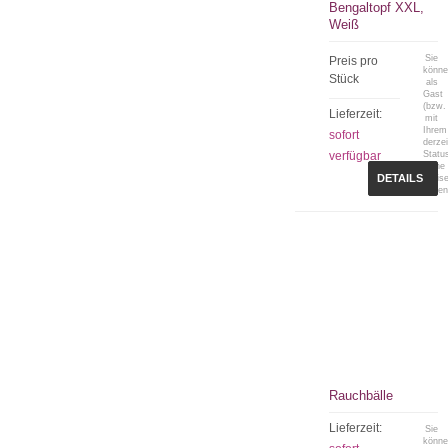
Bengaltopf XXL,
Weiß
Sie
Preis pro
könn
Stück
als
Gast
(bzw.
Lieferzeit:
mit
Ihrem
sofort
derzei
verfügbar
Statu
keine
DETAILS
Preis
sehen
Rauchbälle
Lieferzeit:
Sie
könn