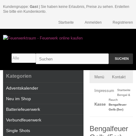
Kundengruppe:
Gast
| Sie haben keine Erlaubnis, Preise zu sehen. Erstellen
Sie bitte ein Kundenkonto.
Startseite
Anmelden
Registrieren
SUCHEN
Kategorien
Menü
Kontakt
Adventskalender
Impressum
Startseite
Bengal &
Neu im Shop
Rauch
Kasse
Bengalfeuer
Batteriefeuerwerk
Gelb (5er)
Verbundfeuerwerk
Bengalfeuer
Single Shots