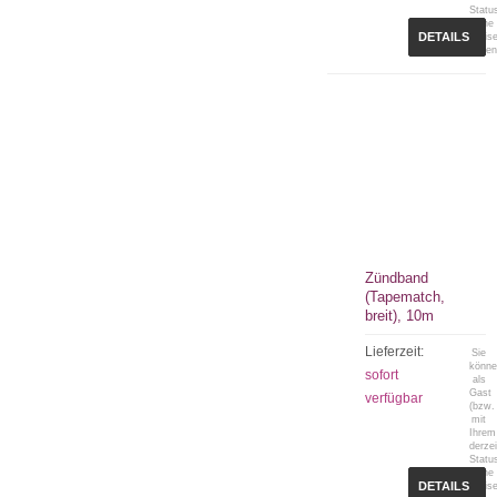
Statu
keine
DETAILS
Preis
sehen
Zündband
(Tapematch,
breit), 10m
Lieferzeit:
Sie
könn
sofort
als
Gast
verfügbar
(bzw.
mit
Ihrem
derzei
Statu
keine
DETAILS
Preis