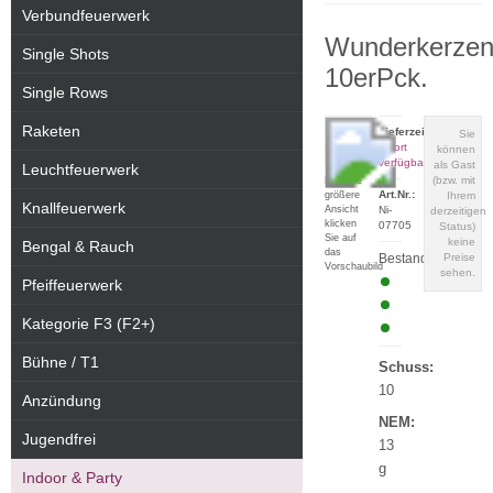
Verbundfeuerwerk
Wunderkerze
Single Shots
10erPck.
Single Rows
Raketen
Lieferzeit:
Sie
sofort
können
verfügbar
als Gast
Leuchtfeuerwerk
(bzw. mit
Für eine
Art.Nr.:
größere
Ihrem
Knallfeuerwerk
Ansicht
Ni-
derzeitigen
klicken
07705
Status)
Sie auf
keine
Bengal & Rauch
das
Bestand:
Preise
Vorschaubild
sehen.
Pfeiffeuerwerk
Kategorie F3 (F2+)
Bühne / T1
Schuss:
10
Anzündung
NEM:
Jugendfrei
13
g
Indoor & Party